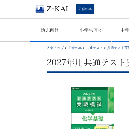
学
Ｚ会の本
習
幼児向け
小学生向け
中
参
考
Ｚ会トップ
>
Ｚ会の本
>
共通テスト
>
共通テスト実
書
2027年用共通テスト
か
ら、
語
学