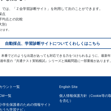
）では、「Ｚ会学習診断サイト」を利用して次のことができます。
採点
平均点との比較
大別）
だけます。
自動採点、学習診断サイトについてくわしくはこちら
ズは、本番でどのような出題があっても対応できる力をつけられるように、最新
過年度の『共通テスト実戦模試』シリーズと掲載問題に一部重複があります
アカウント一覧
English Site
CM一覧
個人情報保護方針（Cookie等の
を含む）
小学生保護者のための情報サイト
おうち学習ナビ」