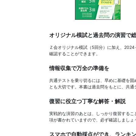
書、
幼
児・
オリジナル模試と過去問の演習で
小
Ｚ会オリジナル模試（5回分）に加え、202
確認することができます。
学
情報収集で万全の準備を
生
共通テストを乗り切るには、早めに基礎を固
向
とも大切です。本書は過去問をもとに、共通
け
復習に役立つ丁寧な解答・解説
実戦的な演習のあとは、しっかり復習するこ
書
項が書かれていますので、必ず確認しましょ
籍、
スマホで自動採点ができ、ランキ