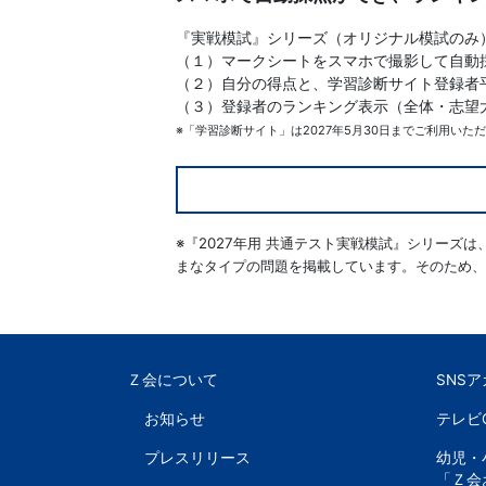
文
『実戦模試』シリーズ（オリジナル模試のみ
（１）マークシートをスマホで撮影して自動
芸
（２）自分の得点と、学習診断サイト登録者
（３）登録者のランキング表示（全体・志望
※「学習診断サイト」は2027年5月30日までご利用いた
書
ま
で
※『2027年用 共通テスト実戦模試』シリー
まなタイプの問題を掲載しています。そのため、
Ｚ会について
SNS
お知らせ
テレビ
プレスリリース
幼児・
「Ｚ会