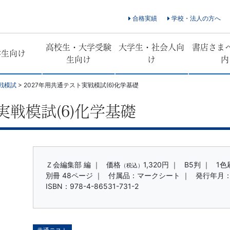
合格実績
学校・法人の方へ
高校生・大学受験
大学生・社会人向
書店さま
学生向け
生向け
け
内
戦模試
>
2027年用共通テスト実戦模試(6)化学基礎
実戦模試(6)化学基礎
Ｚ会編集部 編 ｜
価格
1,320円
｜
B5判 ｜
1色
（税込）
別冊 48ページ ｜
付属品：マークシート ｜
発行年月：
ISBN：978-4-86531-731-2