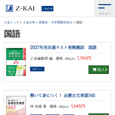
学
Ｚ会の本
メニュー
習
Ｚ会トップ
>
Ｚ会の本
>
高校生・大学受験生向け
>
国語
参
国語
考
2027年用共通テスト実戦模試 国語
書
1,760円
Ｚ会編集部 編
価格
（税込み）
か
購入
共通テスト
ら、
語
解いて身につく！ 必携古文単語345
学
1,045円
仲 光雄 著
価格
（税込み）