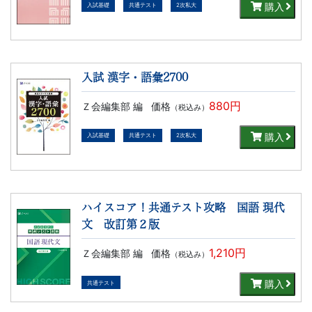
書、
購入
入試基礎
共通テスト
2次私大
幼
児・
入試 漢字・語彙2700
小
880円
Ｚ会編集部 編
価格
（税込み）
学
購入
入試基礎
共通テスト
2次私大
生
向
ハイスコア！共通テスト攻略 国語 現代
文 改訂第２版
け
1,210円
Ｚ会編集部 編
価格
（税込み）
書
購入
共通テスト
籍、