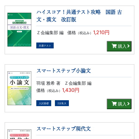
文
ハイスコア！共通テスト攻略 国語 古
文・漢文 改訂版
芸
1,210円
Ｚ会編集部 編
価格
（税込み）
書
購入
共通テスト
ま
で
スマートステップ小論文
羽場 雅希 著
Ｚ会編集部 編
1,430円
価格
（税込み）
購入
入試基礎
2次私大
スマートステップ現代文