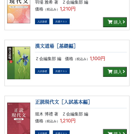
羽場 雅希 著
Ｚ会編集部 編
1,210円
価格
（税込み）
購入
入試基礎
共通テスト
漢文道場［基礎編］
1,100円
Ｚ会編集部 編
価格
（税込み）
購入
入試基礎
共通テスト
正読現代文［入試基本編］
堀木 博禮 著
Ｚ会編集部 編
1,210円
価格
（税込み）
購入
入試基礎
共通テスト