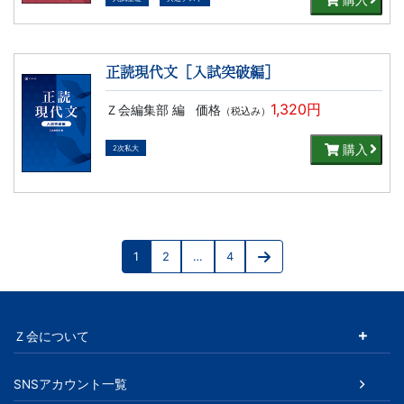
正読現代文［入試突破編］
1,320円
Ｚ会編集部 編
価格
（税込み）
購入
2次私大
投
1
2
…
4
稿
Page
Page
Page
Next
page
の
ペ
Ｚ会について
ー
SNSアカウント一覧
ジ