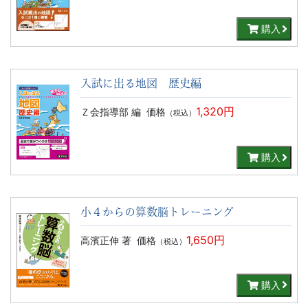
購入
入試に出る地図 歴史編
1,320円
Ｚ会指導部 編
価格
（税込）
購入
小４からの算数脳トレーニング
1,650円
高濱正伸 著
価格
（税込）
購入