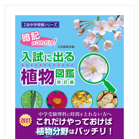
書、
幼
児・
小
学
生
向
け
書
籍、