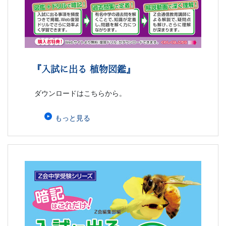
文
芸
書
『入試に出る 植物図鑑』
ま
ダウンロードはこちらから。
で
もっと見る