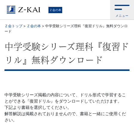
学
Ｚ会の本
メニュー
習
Ｚ会トップ
>
Ｚ会の本
>
中学受験シリーズ理科『復習ドリル』無料ダウンロ
ード
参
中学受験シリーズ理科『復習ド
考
リル』無料ダウンロード
書
か
ら、
中学受験シリーズ掲載の内容について、ドリル形式で学習するこ
とができる『復習ドリル』をダウンロードしていただけます。
語
下記より書籍を選択してください。
解答解説は掲載されておりませんので、書籍と一緒にご使用くだ
学
さい。