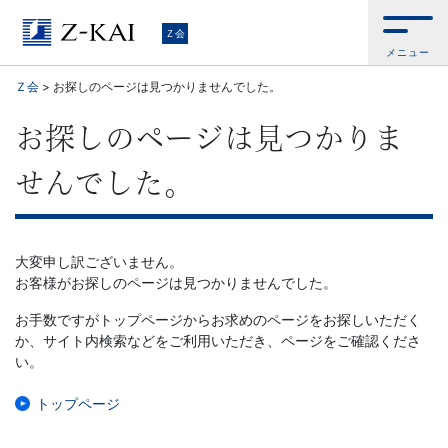
Ｚ
Ｚ会
メニュー
会
Ｚ会
>
お探しのページは見つかりませんでした。
【公
お探しのページは見つかりま
式
せんでした。
サ
イ
大変申し訳ございません。
お客様がお探しのページは見つかりませんでした。
ト】
お手数ですがトップページからお求めのページをお探しいただく
か、サイト内検索などをご利用いただき、ページをご確認くださ
自
い。
ら
トップページ
お