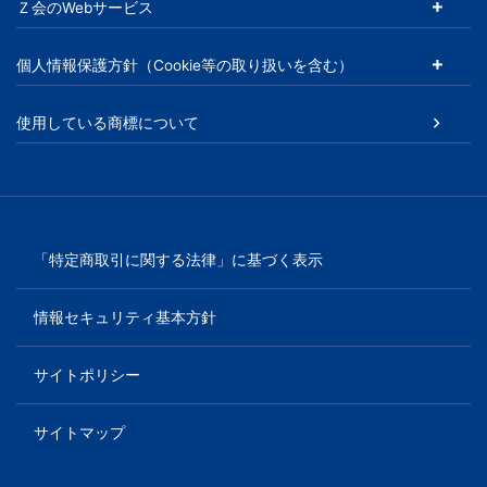
Ｚ会のWebサービス
以
個人情報保護方針（Cookie等の取り扱いを含む）
上
使用している商標について
の
差
を
「特定商取引に関する法律」に基づく表示
つ
情報セキュリティ基本方針
け
サイトポリシー
る。
サイトマップ
幼