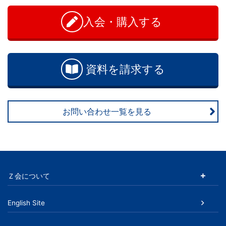
学
問
い
入会・購入する
ぶ
合
わ
こ
せ
資料を請求する
と
は、
お問い合わせ一覧を見る
や
が
て、
Ｚ会について
学
English Site
力