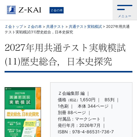
学
Ｚ会の本
メニュー
習
Ｚ会トップ
>
Ｚ会の本
>
共通テスト
>
共通テスト実戦模試
>
2027年用共通
テスト実戦模試(11)歴史総合，日本史探究
参
2027年用共通テスト実戦模試
考
(11)歴史総合，日本史探究
書
か
ら、
Ｚ会編集部 編 ｜
価格
1,650円
｜
B5判 ｜
（税込）
1色刷 ｜
本体 344ページ ｜
語
別冊 88ページ ｜
付属品：マークシート ｜
学
発行年月：2026年7月 ｜
ISBN：978-4-86531-736-7