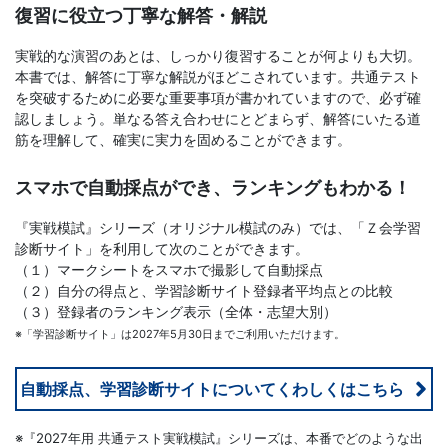
復習に役立つ丁寧な解答・解説
文
実戦的な演習のあとは、しっかり復習することが何よりも大切。
芸
本書では、解答に丁寧な解説がほどこされています。共通テスト
を突破するために必要な重要事項が書かれていますので、必ず確
認しましょう。単なる答え合わせにとどまらず、解答にいたる道
書
筋を理解して、確実に実力を固めることができます。
ま
スマホで自動採点ができ、ランキングもわかる！
で
『実戦模試』シリーズ（オリジナル模試のみ）では、「Ｚ会学習
診断サイト」を利用して次のことができます。
（１）マークシートをスマホで撮影して自動採点
（２）自分の得点と、学習診断サイト登録者平均点との比較
（３）登録者のランキング表示（全体・志望大別）
※「学習診断サイト」は2027年5月30日までご利用いただけます。
自動採点、学習診断サイトについてくわしくはこちら
※『2027年用 共通テスト実戦模試』シリーズは、本番でどのような出