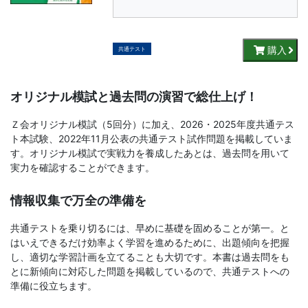
書、
幼
購入
共通テスト
児・
オリジナル模試と過去問の演習で総仕上げ！
小
Ｚ会オリジナル模試（5回分）に加え、2026・2025年度共通テス
学
ト本試験、2022年11月公表の共通テスト試作問題を掲載していま
す。オリジナル模試で実戦力を養成したあとは、過去問を用いて
生
実力を確認することができます。
向
情報収集で万全の準備を
け
共通テストを乗り切るには、早めに基礎を固めることが第一。と
はいえできるだけ効率よく学習を進めるために、出題傾向を把握
し、適切な学習計画を立てることも大切です。本書は過去問をも
書
とに新傾向に対応した問題を掲載しているので、共通テストへの
準備に役立ちます。
籍、