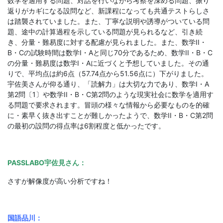
数学を適用する問題、対話を行いながら考察を深める問題、振り
返りがカギになる設問など、新課程になっても共通テストらしさ
は踏襲されていました。また、丁寧な説明や誘導がついている問
題、途中の計算過程を示している問題が見られるなど、引き続
き、分量・難易度に対する配慮が見られました。また、数学II・
B・Cの試験時間は数学I・Aと同じ70分であるため、数学II・B・C
の分量・難易度は数学I・Aに近づくと予想していました。その通
りで、平均点は約6点（57.74点から51.56点に）下がりました。
宇佐美さんが仰る通り、「読解力」は大切な力であり、数学I・A
第2問〔1〕や数学II・B・C第2問のような現実社会に数学を適用す
る問題で要求されます。冒頭の様々な情報から必要なものを的確
に・素早く抜き出すことが難しかったようで、数学II・B・C第2問
の最初の設問の得点率は6割程度と低かったです。
PASSLABO宇佐見さん：
さすが解像度が高い分析ですね！
国語品川：