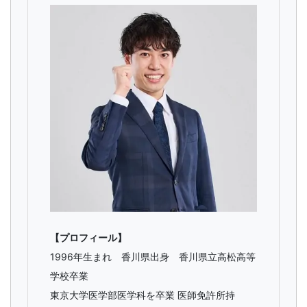
文
芸
書
ま
で
【プロフィール】
1996年生まれ 香川県出身 香川県立高松高等
学校卒業
東京大学医学部医学科を卒業 医師免許所持