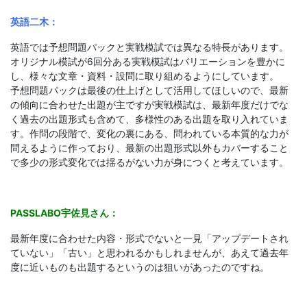
英語二木：
英語では予想問題パックと実戦模試では異なる特長があります。
オリジナル模試が6回分ある実戦模試はバリエーションを豊かに
し、様々な文章・資料・設問に取り組めるようにしています。
予想問題パックは最後の仕上げとして活用してほしいので、最新
の傾向に合わせた出題が主ですが実戦模試は、最新年度だけでな
く過去の出題形式も含めて、多様性のある出題を取り入れていま
す。作問の段階で、変化の裏にある、問われている本質的な力が
問えるように作っており、最新の出題形式以外もカバーすること
で多少の形式変化では揺るがない力が身につくと考えています。
PASSLABO宇佐見さん：
最新年度に合わせた内容・形式でないと一見「アップデートされ
ていない」「古い」と思われるかもしれませんが、あえて過去年
度に近いものも出題するというのは狙いがあったのですね。