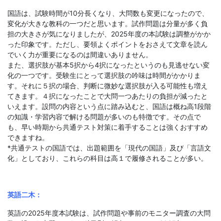
国語は、試験時間が10分長くなり、大問数も変更になったので、
変化が大きな教科の一つだと思います。試作問題は分量が多く負
担の大きさが気になりましたが、2025年度の本試験は調整がかか
った印象です。ただし、要領よくポイントをおさえて文章を読ん
でいく力が重要になるのは間違いありません。
また、選択肢が基本5択から4択になったというのも見逃せない変
化の一つです。受験生にとって選択肢の吟味は時間がかかりま
す。それに５択の場合、判断に微妙な選択肢が入る可能性も増え
てきます。４択になったことで大問一つあたりの負担が減ったと
いえます。設問の内容という点に踏み込むと、国語は概ね高1段階
の知識・学習内容で解ける問題が多いのも特徴です。その点で
も、早い時期から共通テスト対策に着手することは強くおすすめ
できますね。
*共通テストの国語では、出題範囲を「現代の国語」及び「言語文
化」としており、これらの科目は高１で履修されることが多い。
英語二木：
英語の2025年度本試験は、試作問題や事前のモニター調査の大問