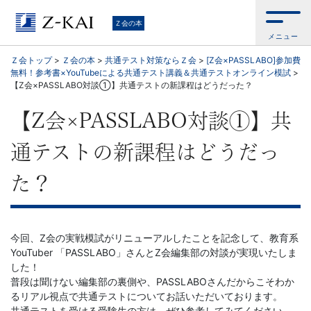
学
Ｚ会の本
メニュー
習
Ｚ会トップ
>
Ｚ会の本
>
共通テスト対策ならＺ会
>
[Z会×PASSLABO]参加費
無料！参考書×YouTubeによる共通テスト講義＆共通テストオンライン模試
>
参
【Z会×PASSLABO対談①】共通テストの新課程はどうだった？
考
【Z会×PASSLABO対談①】共
書
通テストの新課程はどうだっ
か
た？
ら、
今回、Z会の実戦模試がリニューアルしたことを記念して、教育系
語
YouTuber 「PASSLABO」さんとZ会編集部の対談が実現いたしま
した！
学
普段は聞けない編集部の裏側や、
PASSLABO
さんだからこそわか
るリアル視点で共通テストについてお話いただいております。
共通テストを受ける受験生の方は、ぜひ参考してみてください。