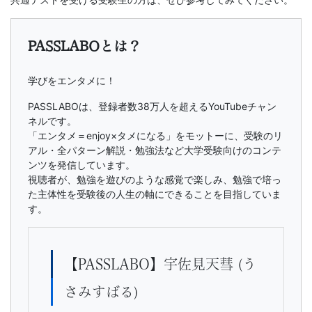
書、
幼
PASSLABOとは？
児・
学びをエンタメに！
小
PASSLABOは、登録者数38万人を超えるYouTubeチャン
ネルです。
学
「エンタメ＝enjoy×タメになる」をモットーに、受験のリ
アル・全パターン解説・勉強法など大学受験向けのコンテ
生
ンツを発信しています。
視聴者が、勉強を遊びのような感覚で楽しみ、勉強で培っ
た主体性を受験後の人生の軸にできることを目指していま
向
す。
け
【PASSLABO】宇佐見天彗 (う
書
さみすばる)
籍、