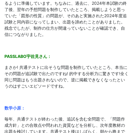
るように準備しています。ちなみに、過去に、2024年本試験の終
了後、翌年の予想問題を制作していたところ、掲載しようと思っ
ていた「図形の性質」の問題が、そのあと実施された2024年度追
試験と同内容になってしまい、出題を諦めたことがありました。
残念でしたが、制作の仕方が間違っていないことが確認でき、自
信につながりました。
PASSLABO宇佐見さん：
まさか! 共通テストに出そうな問題を制作していたところ、本当に
その問題が追試験で出たのですね! 的中する分析力に驚きです!全く
同じ問題はもう出題されないので、逆に掲載できなくなったとい
うのはすごいエピソードですね。
数学小原：
毎年、共通テストが終わった後、追試を含む全問題で、「問題作
成方針」との合致点や問われた資質などを分析し、次年度教材の
出題を検討しています。共通テスト後はしばらく、朝から晩まで