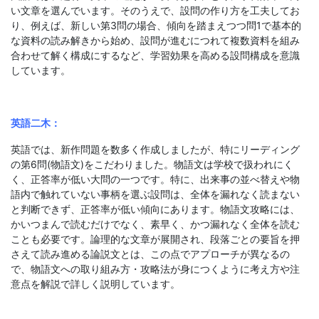
い文章を選んでいます。そのうえで、設問の作り方を工夫してお
り、例えば、新しい第3問の場合、傾向を踏まえつつ問1で基本的
な資料の読み解きから始め、設問が進むにつれて複数資料を組み
合わせて解く構成にするなど、学習効果を高める設問構成を意識
しています。
英語二木：
英語では、新作問題を数多く作成しましたが、特にリーディング
の第6問(物語文)をこだわりました。物語文は学校で扱われにく
く、正答率が低い大問の一つです。特に、出来事の並べ替えや物
語内で触れていない事柄を選ぶ設問は、全体を漏れなく読まない
と判断できず、正答率が低い傾向にあります。物語文攻略には、
かいつまんで読むだけでなく、素早く、かつ漏れなく全体を読む
ことも必要です。論理的な文章が展開され、段落ごとの要旨を押
さえて読み進める論説文とは、この点でアプローチが異なるの
で、物語文への取り組み方・攻略法が身につくように考え方や注
意点を解説で詳しく説明しています。