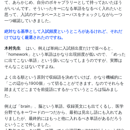
て、あらかじめ、自分のボキャブラリーとして持っておいたほう
がいいんです。そういったキーになる単語をなるべく入れたいと
思って、入試のデータベースとコーパスをチェックしながら一つ
一つ確認していきました。
絶対なる基準として入試頻度というところがあるけれど、それだ
けではなく厳選されたのですね。
木村先生
はい。例えば単純に入試頻出度だけで並べると、
「homework」という単語はかなり出現頻度が低いので、「めった
に出てこない単語」という扱いになってしまうのですが、実際は
そんなことはないですよね。
よく出る順という原則で収録語を決めていけば、かなり機械的に
「この辺から1900個」って切ることができます。なのでそれらを
踏まえてどこまでを前提語にするかっていうところは悩みまし
た。
例えば「brain」、脳という単語。収録英文にも出てくるし、医学
分野でもキーワードの一つだから、最初は見出し語にも入れてあ
りましたが、最終的にはもっと他に入れるべき単語があるだろう
ということで外しました。