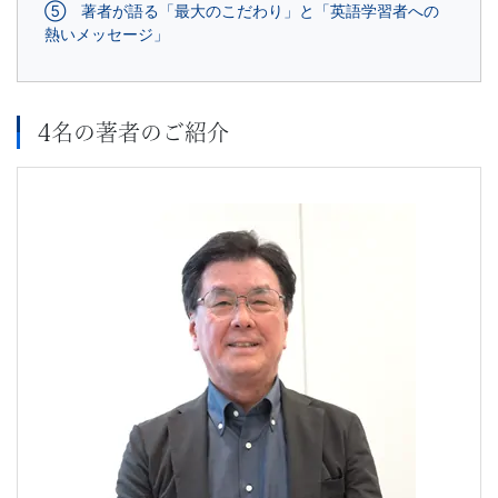
⑤ 著者が語る「最大のこだわり」と「英語学習者への
文
熱いメッセージ」
芸
4名の著者のご紹介
書
ま
で