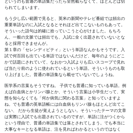
というのも普通の単語集だったら全然載らなくて、ほとんどは切
られてしまいます。
もう少し広い範囲で見ると、英米の新聞やテレビ番組では頻出の
重要単語なのに入試となるとそれほど出てこないものもあって。
そういった語句は的確に拾っていこうと心がけました。もちろ
ん、一般の文脈では頻出でも、入試に全く出題されていないとな
ると採用できませんが。
第１章の「セレンディピティ」という単語なんかもそうです。入
試で何百回も出ている単語ではないんだけど、毎年のようにどこ
かで話題にされていて、なおかつ入試よりも広いスコープで見れ
ば当たり前のように使われているという単語。そういうものも取
り上げました。普通の単語集なら載せていないでしょうね。
医学系の言葉もそうですね。 子供でも普通に知っている単語。例
えば白血病とかリンパ腺とか、そういう言葉は小学生だって、実
態を知らなくても「何か病気に関わる言葉」と知っていますよ
ね。でも普通の英単語帳には白血病もリンパ腺もほとんど出てこ
ない、 だから生徒が覚えようとしない。そういったテーマの文章
は実際に入試でも出題されているのですが、単語に注がつくから
という理由で、普通の単語集では落とされてしまう。でも本当に
大事なキーとなる単語は、注を見ればわかるというのではなく