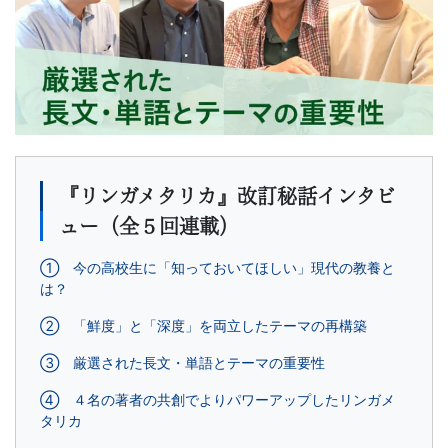
書、
幼
児・
小
学
『リンガメタリカ』改訂秘話インタビ
ュー（全５回連載）
生
① 今の高校生に「知っておいてほしい」現代の教養と
向
は？
② 「鮮度」と「深度」を両立したテーマの再構築
け
③ 厳選された長文・単語とテーマの重要性
書
④ ４名の著者の共創でよりパワーアップしたリンガメ
タリカ
籍、