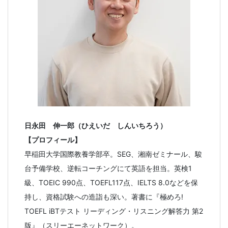
日永田 伸一郎（ひえいだ しんいちろう）
【プロフィール】
早稲田大学国際教養学部卒。SEG、湘南ゼミナール、駿
台予備学校、逆転コーチングにて英語を担当。英検1
級、TOEIC 990点、TOEFL117点、IELTS 8.0などを保
持し、資格試験への造詣も深い。著書に『極めろ!
TOEFL iBTテスト リーディング・リスニング解答力 第2
版』（スリーエーネットワーク）。