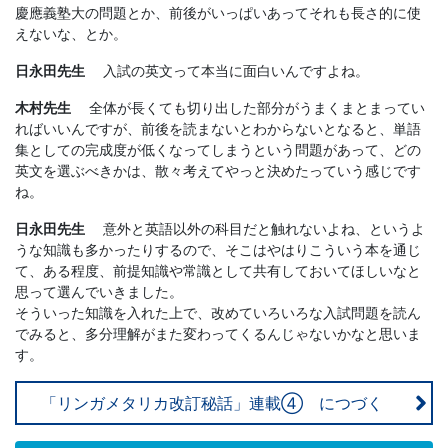
慶應義塾大の問題とか、前後がいっぱいあってそれも長さ的に使
えないな、とか。
日永田先生
入試の英文って本当に面白いんですよね。
木村先生
全体が長くても切り出した部分がうまくまとまってい
ればいいんですが、前後を読まないとわからないとなると、単語
集としての完成度が低くなってしまうという問題があって、どの
英文を選ぶべきかは、散々考えてやっと決めたっていう感じです
ね。
日永田先生
意外と英語以外の科目だと触れないよね、というよ
うな知識も多かったりするので、そこはやはりこういう本を通じ
て、ある程度、前提知識や常識として共有しておいてほしいなと
思って選んでいきました。
そういった知識を入れた上で、改めていろいろな入試問題を読ん
でみると、多分理解がまた変わってくるんじゃないかなと思いま
す。
「リンガメタリカ改訂秘話」連載④ につづく