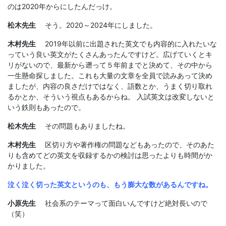
のは2020年からにしたんだっけ。
松木先生
そう。2020～2024年にしました。
木村先生
2019年以前に出題された英文でも内容的に入れたいな
っていう良い英文がたくさんあったんですけど。広げていくとキ
リがないので、最新から遡って５年前までと決めて、その中から
一生懸命探しました。これも大量の文章を全員で読みあって決め
ましたが、内容の良さだけではなく、語数とか、うまく切り取れ
るかとか、そういう視点もあるからね。 入試英文は改変しないと
いう鉄則もあったので。
松木先生
その問題もありましたね。
木村先生
区切り方や著作権の問題などもあったので、そのあた
りも含めてどの英文を収録するかの検討は思ったよりも時間がか
かりました。
泣く泣く切った英文というのも、もう膨大な数があるんですね。
小原先生
社会系のテーマって面白いんですけど絶対長いので
（笑）