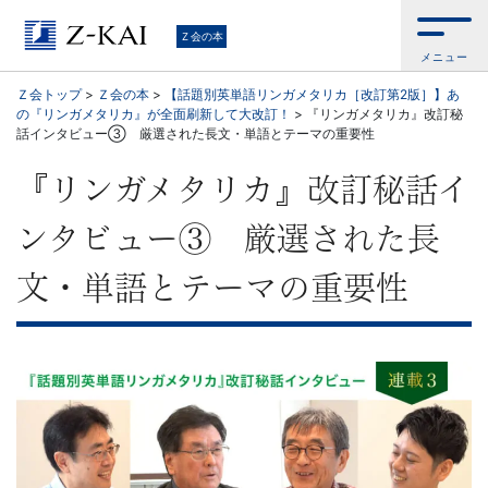
学
Ｚ会の本
メニュー
習
Ｚ会トップ
>
Ｚ会の本
>
【話題別英単語リンガメタリカ［改訂第2版］】あ
の『リンガメタリカ』が全面刷新して大改訂！
>
『リンガメタリカ』改訂秘
参
話インタビュー③ 厳選された長文・単語とテーマの重要性
考
『リンガメタリカ』改訂秘話イ
書
ンタビュー③ 厳選された長
か
文・単語とテーマの重要性
ら、
語
学