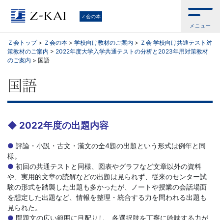
学
Ｚ会の本
メニュー
習
Ｚ会トップ
>
Ｚ会の本
>
学校向け教材のご案内
>
Ｚ会 学校向け共通テスト対
策教材のご案内
>
2022年度大学入学共通テストの分析と2023年用対策教材
参
のご案内
>
国語
考
国語
書
か
◆ 2022年度の出題内容
●
評論・小説・古文・漢文の全4題の出題という形式は例年と同
ら、
様。
●
初回の共通テストと同様、図表やグラフなど文章以外の資料
語
や、実用的文章の読解などの出題は見られず、従来のセンター試
験の形式を踏襲した出題も多かったが、ノートや授業の会話場面
学
を想定した出題など、情報を整理・統合する力を問われる出題も
見られた。
●
問題文の広い範囲に目配りし、各選択肢を丁寧に吟味する力が