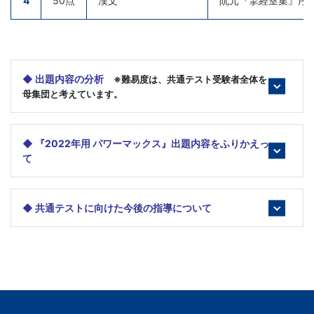
4
50点
漢文
阮元『揅経室集』序
文
芸
◆ 出題内容の分析
※難易度は、共通テスト受験者全体を
書
母集団と考えています。
ま
◆ 『2022年用 パワーマックス』出題内容をふりかえっ
で
て
◆ 共通テストに向けた今後の指導について