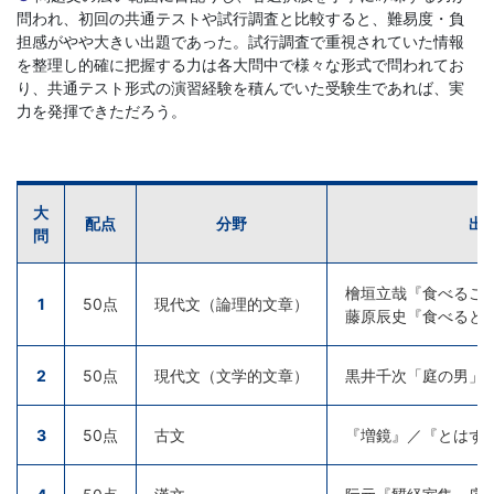
書、
問われ、初回の共通テストや試行調査と比較すると、難易度・負
担感がやや大きい出題であった。試行調査で重視されていた情報
幼
を整理し的確に把握する力は各大問中で様々な形式で問われてお
り、共通テスト形式の演習経験を積んでいた受験生であれば、実
児・
力を発揮できただろう。
小
学
大
配点
分野
出
問
生
檜垣立哉『食べるこ
1
50点
現代文（論理的文章）
向
藤原辰史『食べると
け
2
50点
現代文（文学的文章）
黒井千次「庭の男」
書
3
50点
古文
『増鏡』／『とはず
籍、