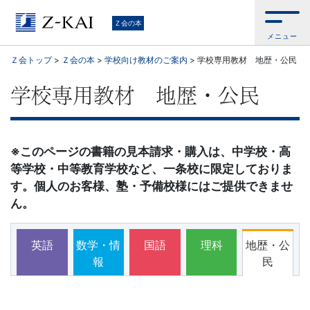
学
Ｚ会の本
メニュー
習
Ｚ会トップ
>
Ｚ会の本
>
学校向け教材のご案内
>
学校専用教材 地歴・公民
参
学校専用教材 地歴・公民
考
書
※このページの書籍の見本請求・購入は、中学校・高
等学校・中等教育学校など、一条校に限定しておりま
か
す。個人のお客様、塾・予備校様にはご提供できませ
ん。
ら、
語
英語
数学・情
国語
理科
地歴・公
報
民
学