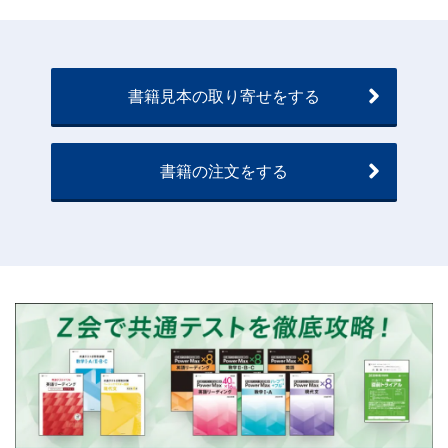
書、
幼
児・
書籍見本の取り寄せをする
小
書籍の注文をする
学
生
向
け
書
籍、