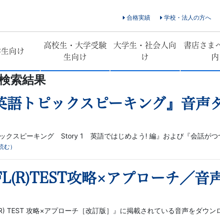
合格実績
学校・法人の方へ
高校生・大学受験
大学生・社会人向
書店さま
学生向け
生向け
け
内
検索結果
英語トピックスピーキング』音声
スピーキング Story 1 英語ではじめよう! 編』および『会話がつづ
読む）
L(R)TEST攻略×アプローチ／
R) TEST 攻略×アプローチ［改訂版］』に掲載されている音声をダ