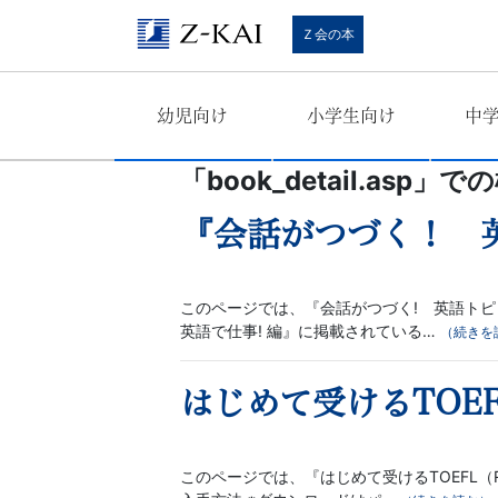
学
Ｚ会の本
習
幼児向け
小学生向け
中
参
考
「
book_detail.asp
」での
書
『会話がつづく！ 
か
このページでは、『会話がつづく! 英語トピック
英語で仕事! 編』に掲載されている…
ら、
（続きを
語
はじめて受けるTOEF
学
このページでは、『はじめて受けるTOEFL（