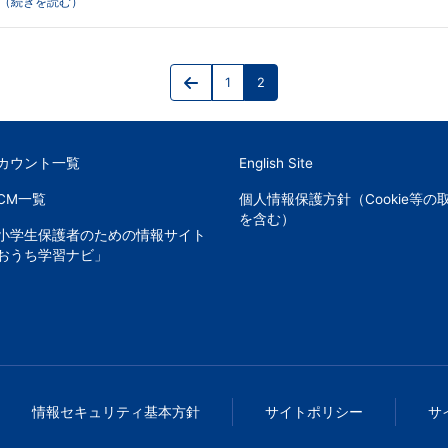
（続きを読む）
投
1
2
稿
Previous
Page
Page
page
の
ペ
アカウント一覧
English Site
ー
CM一覧
個人情報保護方針（Cookie等の
を含む）
ジ
小学生保護者のための情報サイト
おうち学習ナビ」
送
り
情報セキュリティ基本方針
サイトポリシー
サ