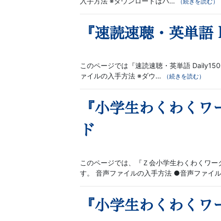
書、
入手方法 ※ダウンロードはパ…
（続きを読む）
幼
『速読速聴・英単語 Da
児・
このページでは『速読速聴・英単語 Daily
小
ァイルの入手方法 ※ダウ…
（続きを読む）
学
『小学生わくわくワ
生
ド
向
このページでは、『Ｚ会小学生わくわくワーク
け
す。 音声ファイルの入手方法 ●音声ファイ
書
『小学生わくわくワ
籍、