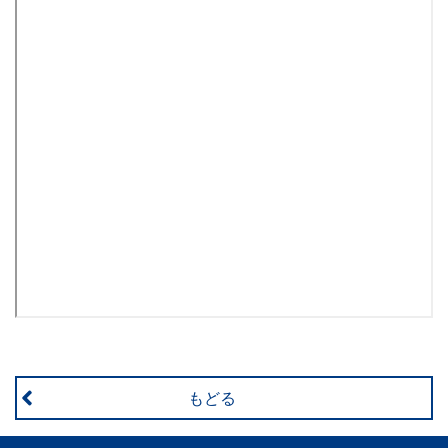
書、
幼
児・
小
学
生
向
け
書
もどる
籍、