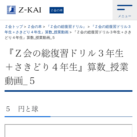
学
Ｚ会の本
メニュー
習
Ｚ会トップ
>
Ｚ会の本
>
『Ｚ会の総復習ドリル』
>
『Ｚ会の総復習ドリル３
年生＋さきどり４年生』算数_授業動画
>
『Ｚ会の総復習ドリル３年生＋さき
参
どり４年生』算数_授業動画_５
考
『Ｚ会の総復習ドリル３年生
書
＋さきどり４年生』算数_授業
か
動画_５
ら、
語
５ 円と球
学