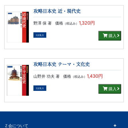
文
攻略日本史 近・現代史
芸
1,320円
野澤 保 著
価格
（税込み）
書
購入
2次私大
ま
で
攻略日本史 テーマ・文化史
1,430円
山野井 功夫 著
価格
（税込み）
購入
2次私大
Ｚ会について