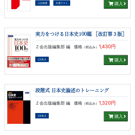
書、
購入
入試基礎
共通テスト
幼
児・
実力をつける日本史100題 ［改訂第３版］
小
1,430円
Ｚ会出版編集部 編
価格
（税込み）
学
購入
2次私大
生
向
段階式 日本史論述のトレーニング
け
1,320円
Ｚ会出版編集部 編
価格
（税込み）
書
購入
2次私大
籍、