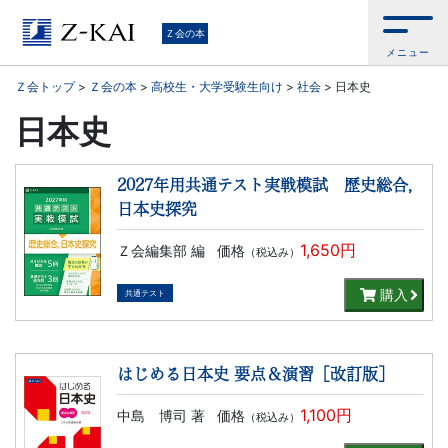
学
Ｚ会の本
メニュー
習
Ｚ会トップ
>
Ｚ会の本
>
高校生・大学受験生向け
>
社会
>
日本史
参
日本史
考
2027年用共通テスト実戦模試 歴史総合，
書
日本史探究
1,650円
Ｚ会編集部 編
価格
か
（税込み）
購入
共通テスト
ら、
語
はじめる日本史 要点＆演習［改訂版］
学
1,100円
中島 博司 著
価格
（税込み）