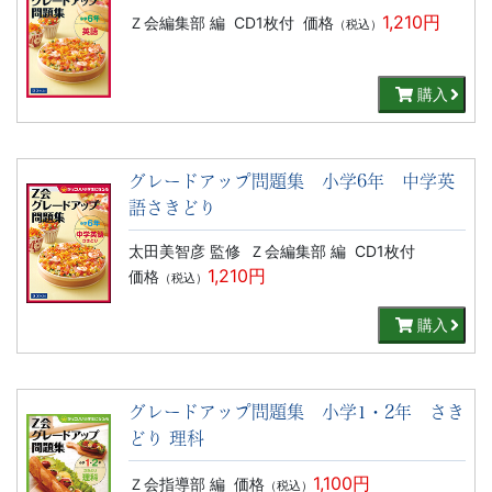
1,210円
Ｚ会編集部 編
CD1枚付
価格
（税込）
購入
グレードアップ問題集 小学6年 中学英
語さきどり
太田美智彦 監修
Ｚ会編集部 編
CD1枚付
1,210円
価格
（税込）
購入
グレードアップ問題集 小学1・2年 さき
どり 理科
1,100円
Ｚ会指導部 編
価格
（税込）