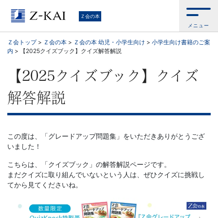
学
Ｚ会の本
メニュー
習
Ｚ会トップ
>
Ｚ会の本
>
Ｚ会の本 幼児・小学生向け
>
小学生向け書籍のご案
内
>
【2025クイズブック】クイズ解答解説
参
【2025クイズブック】クイズ
考
解答解説
書
か
この度は、「グレードアップ問題集」をいただきありがとうござ
ら、
いました！
こちらは、「クイズブック」の解答解説ページです。
語
まだクイズに取り組んでいないという人は、ぜひクイズに挑戦し
てから見てくださいね。
学