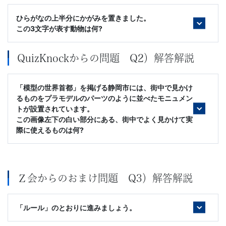
文
ひらがなの上半分にかがみを置きました。
この3文字が表す動物は何?
芸
QuizKnockからの問題 Q2）解答解説
書
ま
「模型の世界首都」を掲げる静岡市には、街中で見かけ
るものをプラモデルのパーツのように並べたモニュメン
トが設置されています。
で
この画像左下の白い部分にある、街中でよく見かけて実
際に使えるものは何?
Ｚ会からのおまけ問題 Q3）解答解説
「ルール」のとおりに進みましょう。