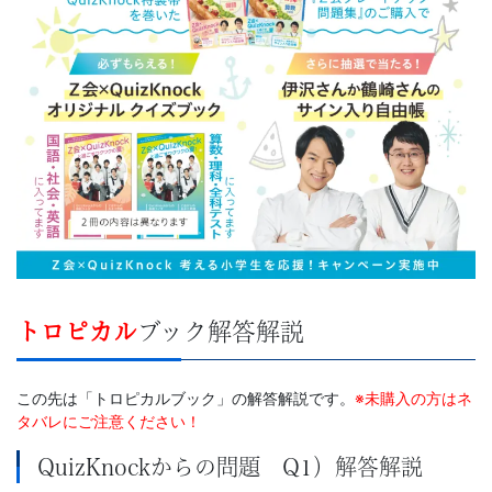
書、
幼
児・
小
学
生
向
トロピカル
ブック解答解説
け
この先は「トロピカルブック」の解答解説です。
※未購入の方はネ
書
タバレにご注意ください！
QuizKnockからの問題 Q1）解答解説
籍、