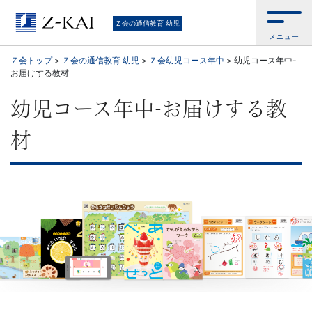
Ｚ
Ｚ会の通信教育 幼児
メニュー
会
Ｚ会トップ
>
Ｚ会の通信教育 幼児
>
Ｚ会幼児コース年中
>
幼児コース年中-
お届けする教材
の
幼児コース年中-お届けする教
通
材
信
教
育
幼
児