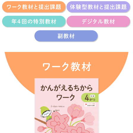
コ
ー
ス
の
ご
案
内