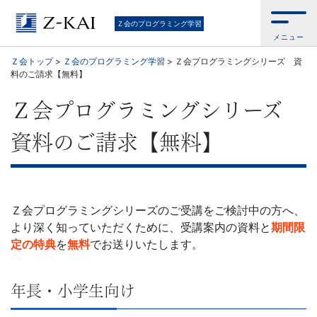
幼
Ｚ会のプログラミング学習
メニュー
児
Ｚ会トップ
>
Ｚ会のプログラミング学習
>
Ｚ会プログラミングシリーズ 資
料のご請求【無料】
か
Ｚ会プログラミングシリーズ
ら
資料のご請求【無料】
中
学
Ｚ会プログラミングシリーズのご受講をご検討中の方へ、
生
より深く知っていただくために、受講案内の資料と
期間限
定の特典
を
無料
でお送りいたします。
ま
で、
年長・小学生向け