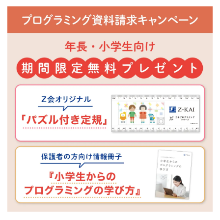
Ｚ
会
の
プ
ロ
グ
ラ
ミ
ン
グ