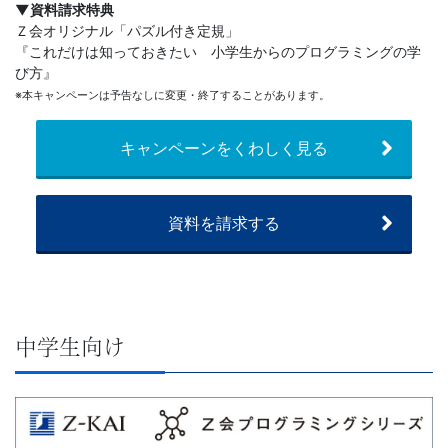
▼資料請求特典
学
Ｚ会オリジナル「パズル付き定規」
『これだけは知っておきたい 小学生からのプログラミングの学
び方』
習
※本キャンペーンは予告なしに変更・終了することがあります。
を
キャンペーンをくわしく見る
ご
案
資料を請求する
内
し
中学生向け
て
い