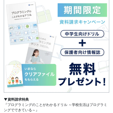
ま
す。
▼資料請求特典
『プログラミングのことがわかるドリル ～学校生活はプログラミ
ングでできている～』