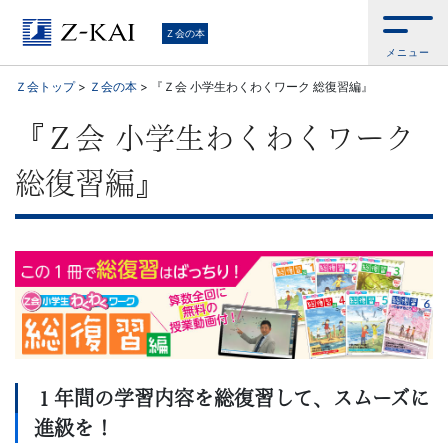
学
Ｚ会の本
メニュー
習
Ｚ会トップ
>
Ｚ会の本
>
『Ｚ会 小学生わくわくワーク 総復習編』
参
『Ｚ会 小学生わくわくワーク
考
総復習編』
書
か
ら、
語
学
１年間の学習内容を総復習して、スムーズに
進級を！