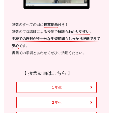
文
芸
算数のすべての回に
授業動画
付き！
書
算数のプロ講師による授業で
解説もわかりやすい
。
学校での理解が不十分な学習範囲もしっかり理解できて
ま
安心
です。
書籍での学習とあわせてぜひご活用ください。
で
【 授業動画はこちら 】
１年生
２年生