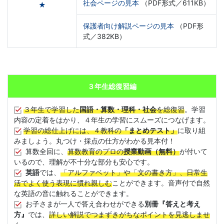
社会ページの見本
（PDF形式／611KB）
★
保護者向け解説ページの見本
（PDF形
式／382KB）
３年生総復習編
３年生で学習した
国語・算数・理科・社会
を総復習
。学習
内容の定着をはかり、４年生の学習にスムーズにつなげます。
学習の総仕上げには、４教科の
「まとめテスト」
に取り組
みましょう。丸つけ・採点の仕方がわかる見本付！
算数全回に、
算数教育のプロの
授業動画（無料）
が付いて
いるので、理解が不十分な部分も安心です。
英語
では、
「アルファベット」や「文の書き方」、日常生
活でよく使う表現に慣れ親しむ
ことができます。音声付で自然
な英語の音に触れることができます。
お子さまが一人で答え合わせができる
別冊『答えと考え
方』
では、
詳しい解説でつまずきがちなポイントを見逃しませ