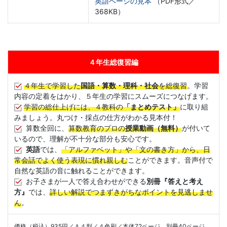
英語ページの見本
（PDF形式／
368KB）
４年生総復習編
４年生で学習した
国語・算数・理科・社会
を総復習
。学習
内容の定着をはかり、５年生の学習にスムーズにつなげます。
学習の総仕上げには、４教科の
「まとめテスト」
に取り組
みましょう。丸つけ・採点の仕方がわかる見本付！
算数全回に、
算数教育のプロの
授業動画（無料）
が付いて
いるので、理解が不十分な部分も安心です。
英語
では、
「アルファベット」や「文の書き方」から、日
常会話でよく使う表現
に慣れ親しむ
ことができます。音声付で
自然な英語の音に触れることができます。
お子さまが一人で答え合わせができる
別冊『答えと考え
方』
では、
詳しい解説でつまずきがちなポイントを見逃しませ
ん
。
価格（税込）935円／Ａ４判／４色刷／本体72ページ 別冊40ページ