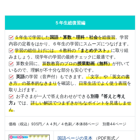
５年生総復習編
５年生で学習した
国語・算数・理科・社会
を総復習
。学習
内容の定着をはかり、６年生の学習にスムーズにつなげます。
学習の総仕上げには、４教科の
「まとめテスト」
に取り組
みましょう。現学年の学習の最終チェックに最適です。
算数全回に、
算数教育のプロの
授業動画（無料）
が付いて
いるので、理解が不十分な部分も安心です。
英語
の学習（音声付）もできます。
「文字」や「英文の書
き方」の基本的なきまり
を確認し、
日常生活でよく使う表現
を
取り上げます。
お子さまが一人で答え合わせができる
別冊『答えと考え
方』
では、
詳しい解説でつまずきがちなポイントを見逃しませ
ん
。
価格（税込）935円／Ａ４判／４色刷／本体88ページ 別冊44ページ
国語ページの見本
（PDF形式／