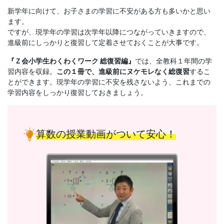
書、
新学年に向けて、お子さまの学習に不安がある方も多いかと思い
ます。
幼
ですが、現学年の学習は次学年以降につながっていきますので、
進級前にしっかりと復習して定着させておくことが大事です。
児・
『Ｚ会小学生わくわくワーク 総復習編』
では、全教科１年間の学
小
習内容を収録。
この１冊で、進級前にヌケモレなく総復習
するこ
とができます。現学年の学習に不安を残さないよう、これまでの
学習内容をしっかり復習しておきましょう。
学
生
算数の授業動画がついて安心！
向
け
書
籍、