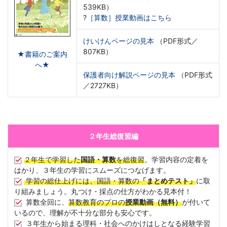
539KB）
?
［算数］授業動画はこちら
けいけんページの見本
（PDF形式／
807KB）
★書籍のご案内
へ★
保護者向け解説ページの見本
（PDF形式
／2727KB）
２年生総復習編
２年生で学習した
国語・算数
を総復習
。学習内容の定着を
はかり、３年生の学習にスムーズにつなげます。
学習の総仕上げには、国語・算数の
「まとめテスト」
に取
り組みましょう。丸つけ・採点の仕方がわかる見本付！
算数全回に、
算数教育のプロの
授業動画（無料）
が付いて
いるので、理解が不十分な部分も安心です。
３年生から始まる理科・社会へのかけはしとなる経験学習