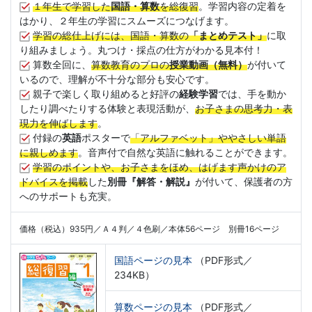
１年生で学習した
国語・算数
を総復習
。学習内容の定着を
はかり、２年生の学習にスムーズにつなげます。
学習の総仕上げには、国語・算数の
「まとめテスト」
に取
り組みましょう。丸つけ・採点の仕方がわかる見本付！
算数全回に、
算数教育のプロの
授業動画（無料）
が付いて
いるので、理解が不十分な部分も安心です。
親子で楽しく取り組めると好評の
経験学習
では、手を動か
したり調べたりする体験と表現活動が、
お子さまの思考力・表
現力を伸ばします
。
付録の
英語
ポスターで
「アルファベット」ややさしい単語
に親しめます
。音声付で自然な英語に触れることができます。
学習のポイントや、お子さまをほめ、はげます声かけのア
ドバイスを掲載
した
別冊『解答・解説』
が付いて、保護者の方
へのサポートも充実。
価格（税込）935円／Ａ４判／４色刷／本体56ページ 別冊16ページ
国語ページの見本
（PDF形式／
234KB）
算数ページの見本
（PDF形式／