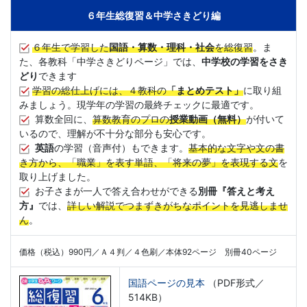
６年生総復習＆中学さきどり編
６年生で学習した
国語・算数・理科・社会
を総復習
。ま
た、各教科「中学さきどりページ」では、
中学校の学習をさき
どり
できます
学習の総仕上げには、４教科の
「まとめテスト」
に取り組
みましょう。現学年の学習の最終チェックに最適です。
算数全回に、
算数教育のプロの
授業動画（無料）
が付いて
いるので、理解が不十分な部分も安心です。
英語
の学習（音声付）もできます。
基本的な文字や文の書
き方から、「職業」を表す単語、「将来の夢」を表現する文
を
取り上げました。
お子さまが一人で答え合わせができる
別冊『答えと考え
方』
では、
詳しい解説でつまずきがちなポイントを見逃しませ
ん
。
価格（税込）990円／Ａ４判／４色刷／本体92ページ 別冊40ページ
国語ページの見本
（PDF形式／
514KB）