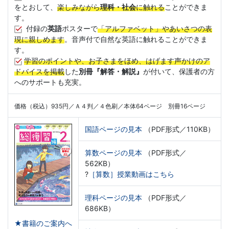
をとおして、
楽しみながら
理科・社会
に触れる
ことができま
す。
付録の
英語
ポスターで
「アルファベット」やあいさつの表
現
に親しめます
。音声付で自然な英語に触れることができま
す。
学習のポイントや、お子さまをほめ、はげます声かけのア
ドバイスを掲載
した
別冊『解答・解説』
が付いて、保護者の方
へのサポートも充実。
価格（税込）935円／Ａ４判／４色刷／本体64ページ 別冊16ページ
国語ページの見本
（PDF形式／110KB）
算数ページの見本
（PDF形式／
562KB）
?
［算数］授業動画はこちら
理科ページの見本
（PDF形式／
686KB）
★書籍のご案内へ