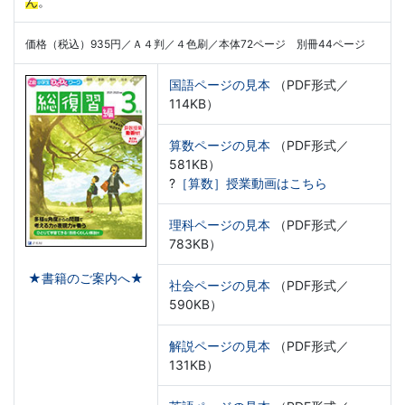
ん
。
価格（税込）935円／Ａ４判／４色刷／本体72ページ 別冊44ページ
国語ページの見本
（PDF形式／
114KB）
算数ページの見本
（PDF形式／
581KB）
?
［算数］授業動画はこちら
理科ページの見本
（PDF形式／
783KB）
★書籍のご案内へ★
社会ページの見本
（PDF形式／
590KB）
解説ページの見本
（PDF形式／
131KB）