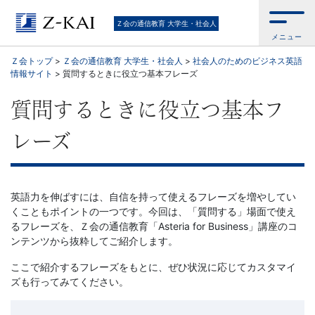
【Ｚ
Ｚ会の通信教育 大学生・社会人
メニュー
会】
Ｚ会トップ
>
Ｚ会の通信教育 大学生・社会人
>
社会人のためのビジネス英語
情報サイト
>
質問するときに役立つ基本フレーズ
大
質問するときに役立つ基本フ
学
レーズ
生・
社
英語力を伸ばすには、自信を持って使えるフレーズを増やしてい
会
くこともポイントの一つです。今回は、「質問する」場面で使え
るフレーズを、Ｚ会の通信教育「Asteria for Business」講座のコ
ンテンツから抜粋してご紹介します。
人
ここで紹介するフレーズをもとに、ぜひ状況に応じてカスタマイ
向
ズも行ってみてください。