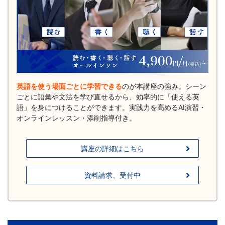
策
オ
ン
ラ
英語を使う場面ごとに学習できる
のが本講座の強み。シーン
ごとに語彙や文法を学び直せるから、効率的に「使える英
語」を身につけることができます。実践力を高めるAI演習・
イ
オンラインレッスン・添削指導付き。
ン
講座の詳細はこちら
講
資料請求、受付中
座、
法