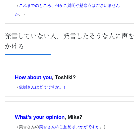
（
これまでのところ、何かご質問や懸念点はございません
ー
か
。）
ス
発言していない人、発言したそうな人に声を
かける
How about you
, Toshiki?
（
俊樹さんは
どうですか
。）
What’s your opinion
, Mika?
（美香さんの
美香さんのご意見はいかがですか
。）