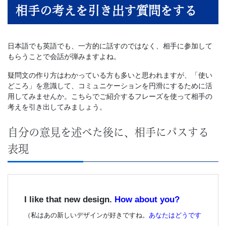
人
相手の考えを引き出す質問をする
向
日本語でも英語でも、一方的に話すのではなく、相手に参加して
け
もらうことで会話が弾みますよね。
疑問文の作り方はわかっている方も多いと思われますが、「使い
英
どころ」を意識して、コミュニケーションを円滑にするために活
用してみませんか。こちらでご紹介するフレーズを使って相手の
語
考えを引き出してみましょう。
研
自分の意見を述べた後に、相手にパスする
表現
修
を
I like that new design.
How about you?
提
（私はあの新しいデザインが好きですね。
あなたはどうです