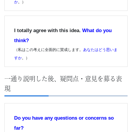
供
か
。）
-
キ
I totally agree with this idea.
What do you
think?
ャ
（私はこの考えに全面的に賛成します。
あなたはどう思いま
リ
すか
。）
ア
一通り説明した後、疑問点・意見を募る表
ア
現
ッ
プ
Do you have any questions or concerns so
コ
far?