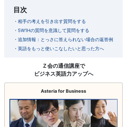
け
目次
英
・相手の考えを引き出す質問をする
語
・5W1Hの質問を意識して質問をする
・追加情報：とっさに答えられない場合の返答例
通
・英語をもっと使いこなしたいと思った方へ
信
AfB
Ｚ会の通信講座で
講
サ
ビジネス英語力アップへ
ー
座
ビ
ス
Asteria for Business
や
サ
イ
ト
TOEIC®
回
遊
対