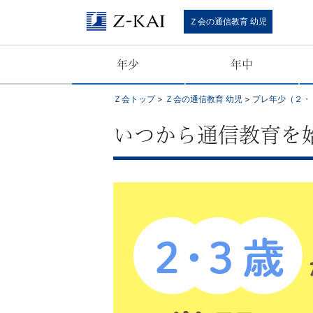
Ｚ
Ｚ会の通信教育 幼児
会
年少
年中
の
Ｚ会トップ
>
Ｚ会の通信教育 幼児
>
プレ年少（２・
通
いつから通信教育を
信
教
育
幼
児