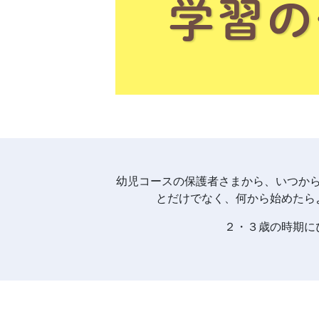
コ
ー
ス
の
ご
案
幼児コースの保護者さまから、
いつか
とだけでなく、何から始めたら
内
２・３歳の時期に