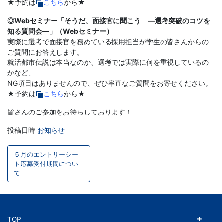
★予約は
こちら
から★
◎Webセミナー「そうだ、面接官に聞こう ―選考突破のコツを
知る質問会―」（Webセミナー）
実際に選考で面接官を務めている採用担当が学生の皆さんからの
ご質問にお答えします。
就活都市伝説は本当なのか、選考では実際に何を重視しているの
かなど、
NG項目はありませんので、ぜひ率直なご質問をお寄せください。
★予約は
こちら
から★
皆さんのご参加をお待ちしております！
投稿日時
お知らせ
投
５月のエントリーシー
稿
ト応募受付期間につい
て
ナ
ビ
ゲ
TOP