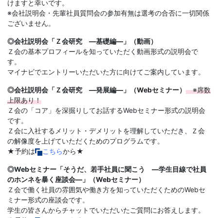
Web
けますと幸いです。
※会社説明会・先輩社員質問会の参加有無は選考の合否に一切関係
サ
ございません。
◎会社説明会「Ｚ会研究 ―基礎編―」（動画）
イ
Ｚ会の基本プロフィールを知っていただく動画形式の説明会で
す。
ト
マイナビでエントリーいただいた方に向けてご案内しています。
◎会社説明会「Ｚ会研究 ―発展編―」（Webセミナー）
※席数
上限あり！
Ｚ会の「コア」を深掘りしてお話するWebセミナー形式の説明会
です。
Ｚ会に入社するメリット・デメリットを理解していただき、Ｚ会
の解像度を上げていただくためのプログラムです。
★予約は
こちら
から★
◎Webセミナー「そうだ、若手社員に聞こう ―学生目線で社員
のホンネを暴く座談会―」（Webセミナー）
Ｚ会で働く社員の雰囲気や働き方を知っていただくためのWebセ
ミナー形式の座談会です。
学生の皆さんからチャットでいただいたご質問にお答えします。