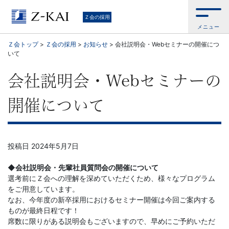
Ｚ
Ｚ会の採用
メニュー
会
Ｚ会トップ
>
Ｚ会の採用
>
お知らせ
>
会社説明会・Webセミナーの開催につ
いて
の
会社説明会・Webセミナーの
採
開催について
用
の
投稿日
2024年5月7日
た
◆会社説明会・先輩社員質問会の開催について
め
選考前にＺ会への理解を深めていただくため、様々なプログラム
をご用意しています。
なお、今年度の新卒採用におけるセミナー開催は今回ご案内する
の
ものが最終日程です！
席数に限りがある説明会もございますので、早めにご予約いただ