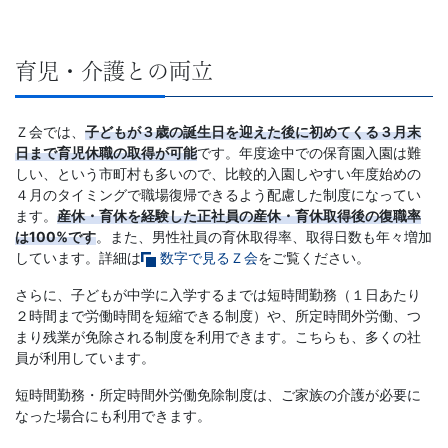
育児・介護との両立
Ｚ会では、
子どもが３歳の誕生日を迎えた後に初めてくる３月末
日まで育児休職の取得が可能
です。年度途中での保育園入園は難
しい、という市町村も多いので、比較的入園しやすい年度始めの
４月のタイミングで職場復帰できるよう配慮した制度になってい
ます。
産休・育休を経験した正社員の
産休・育休取得後の復職率
は100%です
。また、男性社員の育休取得率、取得日数も年々増加
しています。詳細は
数字で見るＺ会
をご覧ください。
さらに、子どもが中学に入学するまでは短時間勤務（１日あたり
２時間まで労働時間を短縮できる制度）や、所定時間外労働、つ
まり残業が免除される制度を利用できます。こちらも、多くの社
員が利用しています。
短時間勤務・所定時間外労働免除制度は、ご家族の介護が必要に
なった場合にも利用できます。