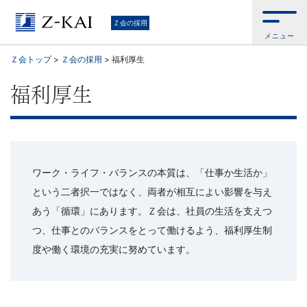
Ｚ
Ｚ会の採用
メニュー
会
Ｚ会トップ
>
Ｚ会の採用
>
福利厚生
の
福利厚生
採
用
の
ワーク・ライフ・バランスの本質は、「仕事か生活か」
という二者択一ではなく、両者が相互によい影響を与え
た
あう「循環」にあります。Ｚ会は、社員の生活を支えつ
つ、仕事とのバランスをとって働けるよう、福利厚生制
め
度や働く環境の充実に努めています。
の