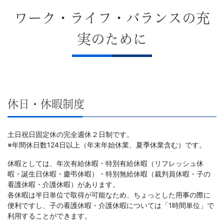
Web
ワーク・ライフ・バランスの充
サ
実のために
イ
ト
休日・休暇制度
土日祝日固定休の完全週休２日制です。
※年間休日数124日以上（年末年始休業、夏季休業含む）です。
休暇としては、年次有給休暇・特別有給休暇（リフレッシュ休
暇・誕生日休暇・慶弔休暇）・特別無給休暇（裁判員休暇・子の
看護休暇・介護休暇）があります。
各休暇は半日単位で取得が可能なため、ちょっとした用事の際に
便利ですし、子の看護休暇・介護休暇については「1時間単位」で
利用することができます。