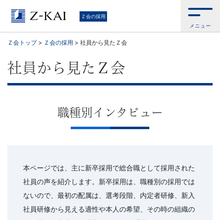
Ｚ
Ｚ会の採用
メニュー
会
Ｚ会トップ
>
Ｚ会の採用
>
社員から見たＺ会
の
社員から見たＺ会
採
用
職種別インタビュー
の
た
本ページでは、主に新卒採用で総合職として採用された
め
社員の声を紹介します。新卒採用は、職種別の採用では
の
ないので、最初の配属は、選考段階、内定者研修、新入
社員研修から見える適性や本人の希望、その時の組織の