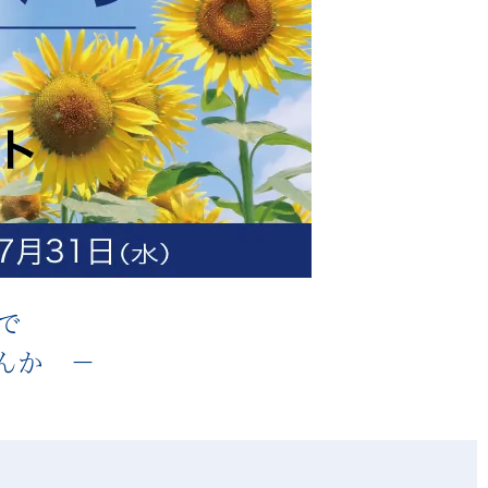
sで
んか
－