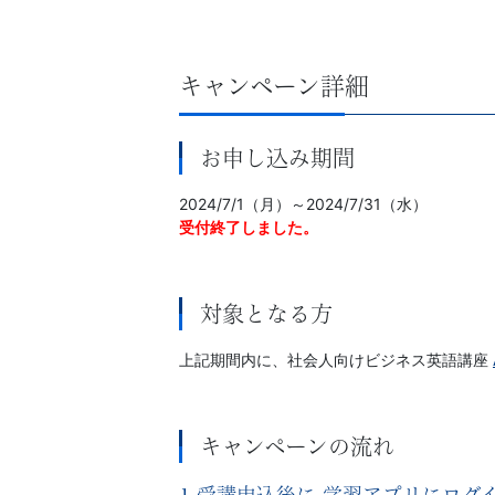
人
向
キャンペーン詳細
け
お申し込み期間
英
2024/7/1（月）～2024/7/31（水）
語
受付終了しました。
研
対象となる方
修
上記期間内に、社会人向けビジネス英語講座
を
提
キャンペーンの流れ