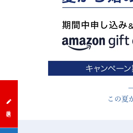
け
英
語
通
信
講
座
－
この夏
や
受講申込
TOEIC®
対