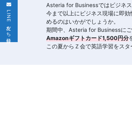
Asteria for Busine
策
LINE友だち登録
今まで以上にビジネス現場に即効
めるのはいかがでしょうか。
オ
期間中、Asteria for Bu
ン
Amazonギフトカード1,500円分
この夏からＺ会で英語学習をスタ
ラ
イ
ン
講
座、
法