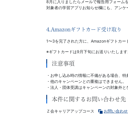
8月に入りましたらメールで報告用フォーム
対象者の学習アプリお知らせ欄にも、アンケー
ー
ス
4.Amazonギフトカード受け取り
1〜3を完了された方に、Amazonギフトカー
※ギフトカードは9月下旬にお送りいたしま
注意事項
・お申し込み時の情報に不備がある場合、特
・他のキャンペーンとの重複はできません。
・法人・団体受講はキャンペーンの対象外と
本件に関するお問い合わせ先
Ｚ会キャリアアップコース
お問い合わせ