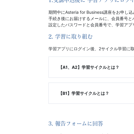
供
1.受講申込後に 学習アプリにログ
期間中にAsteria for Business講座をお
-
手続き後にお届けするメールに、会員番号と
設定したパスワードと会員番号で、学習アプ
キ
2. 学習に取り組む
ャ
学習アプリにログイン後、2サイクル学習に
リ
【A1、A2】学習サイクルとは？
ア
ア
【B1】学習サイクルとは？
ッ
プ
3. 報告フォームに回答
コ