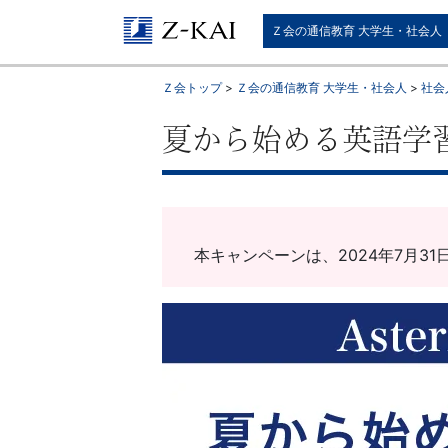
【Ｚ
Ｚ会の通信教育 大学生・社会人
会】
Ｚ会トップ
>
Ｚ会の通信教育 大学生・社会人
>
社会人
大
夏から始める英語学
学
生・
社
本キャンペーンは、2024年7月
会
人
向