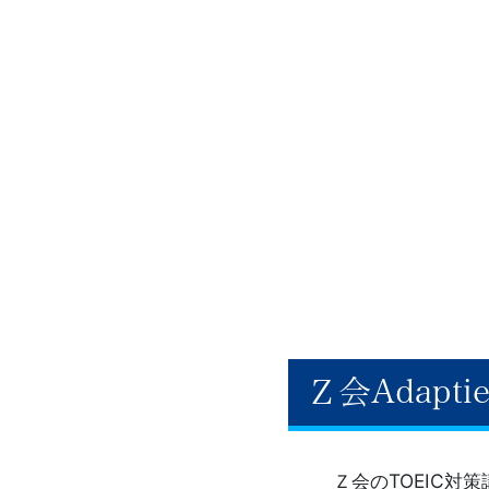
供
-
キ
ャ
リ
ア
ア
ッ
Ｚ会Adap
プ
コ
Ｚ会のTOEIC対