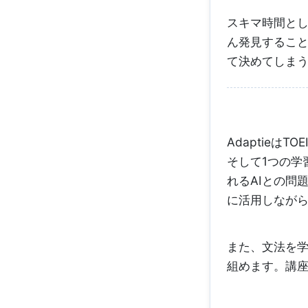
スキマ時間と
ん発見するこ
て決めてしま
Adaptieは
そして1つの学
れるAIとの問
に活用しなが
また、文法を学
組めます。講