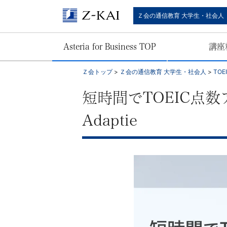
【Ｚ
Ｚ会の通信教育 大学生・社会人
会】
Asteria for Business TOP
講座
大
Ｚ会トップ
>
Ｚ会の通信教育 大学生・社会人
>
TO
学
短時間でTOEIC点
生・
Adaptie
社
会
人
向