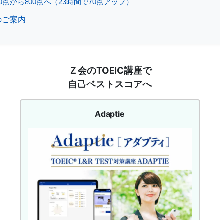
0点から800点へ（23時間で70点アップ）
eのご案内
Adaptie
Ｚ会のTOEIC講座で
サ
自己ベストスコアへ
ー
ビ
ス
Adaptie
サ
イ
ト
回
遊