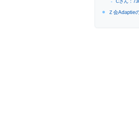
Cさん：73
人
Ｚ会Adapti
向
け
英
語
研
修
を
提