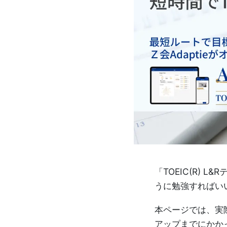
け
英
語
通
信
講
座
や
「TOEIC(R)
うに勉強すればい
TOEIC®
本ページでは、実際に
対
アップまでにかか