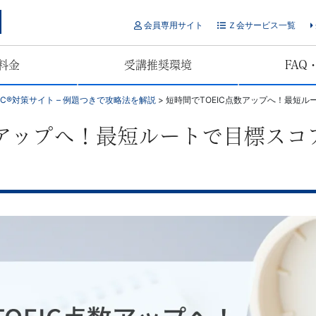
会員専用サイト
Ｚ会サービス一覧
料金
受講推奨環境
FAQ
EIC®対策サイト – 例題つきで攻略法を解説
>
短時間でTOEIC点数アップへ！最短ルー
数アップへ！最短ルートで目標ス