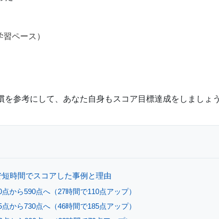
学習ペース）
慣を参考にして、あなた自身もスコア目標達成をしましょ
ieで短時間でスコアした事例と理由
0点から590点へ（27時間で110点アップ）
5点から730点へ（46時間で185点アップ）