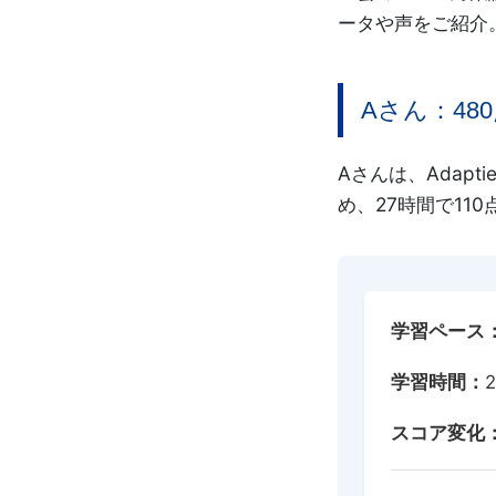
ータや声をご紹介
ー
ス
Aさん：48
Aさんは、Adap
め、27時間で11
学習ペース
学習時間：
スコア変化