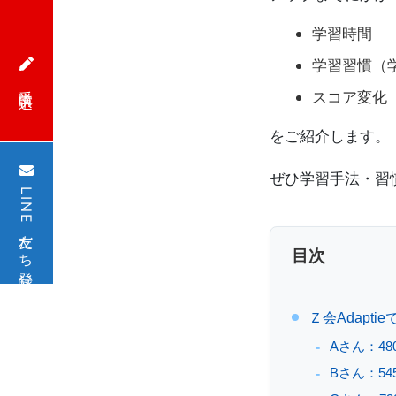
策
学習時間
学習習慣（
オ
受講申込
スコア変化
ン
をご紹介します。
ラ
ぜひ学習手法・習
LINE友だち登録
イ
ン
目次
講
Ｚ会Adapt
座、
Aさん：48
法
Bさん：54