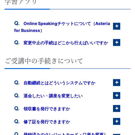
供
学習アプリ
-
Online Speakingチケットについて（Asteria
キ
for Business）
ャ
変更中止の手続はどこから行えばいいですか
リ
ご受講中の手続きについて
ア
自動継続とはどういうシステムですか
ア
退会したい・講座を変更したい
ッ
領収書を発行できますか
プ
修了証を発行できますか
コ
登録済みのクレジットカード・口座を変更し