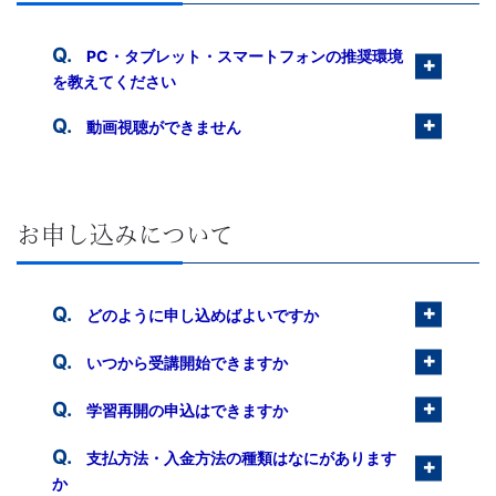
策
PC・タブレット・スマートフォンの推奨環境
を教えてください
オ
動画視聴ができません
ン
ラ
お申し込みについて
イ
ン
どのように申し込めばよいですか
講
いつから受講開始できますか
座、
学習再開の申込はできますか
法
支払方法・入金方法の種類はなにがあります
か