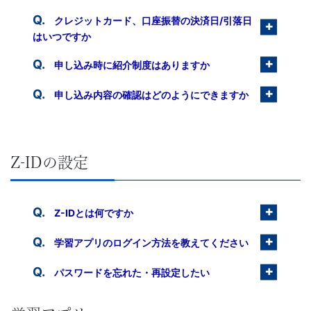
人
クレジットカード、口座振替の決済日/引落日
はいつですか
向
申し込み時に紹介制度はありますか
け
申し込み内容の確認はどのようにできますか
英
語
Z-IDの設定
研
修
Z-IDとは何ですか
を
学習アプリのログイン方法を教えてください
パスワードを忘れた・再設定したい
提