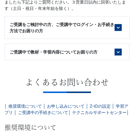
け
ましたら下記よりご質問ください。３営業日以内に回答いたしま
す（土日・祝日・年末年始を除く）。
英
ご受講をご検討中の方、ご受講中でログイン・お手続き
語
方法でお困りの方
通
ご受講中で教材・学習内容についてお困りの方
信
講
よくあるお問い合わせ
座
や
│ 推奨環境について │
お申し込みについて │
Z-IDの設定 │
学習ア
プリ │
ご受講中の手続きについて│
テクニカルサポートセンター│
TOEIC®
推奨環境について
対