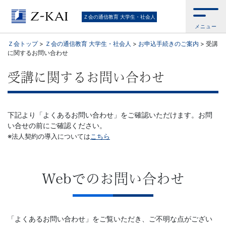
【Ｚ
Ｚ会の通信教育 大学生・社会人
メニュー
会】
Ｚ会トップ
>
Ｚ会の通信教育 大学生・社会人
>
お申込手続きのご案内
>
受講
に関するお問い合わせ
大
受講に関するお問い合わせ
学
生・
下記より「よくあるお問い合わせ」をご確認いただけます。お問
い合せの前にご確認ください。
社
※法人契約の導入については
こちら
会
人
Webでのお問い合わせ
向
「よくあるお問い合わせ」をご覧いただき、ご不明な点がござい