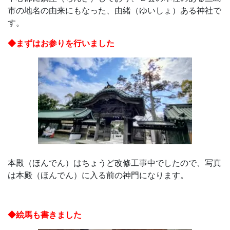
学
市の地名の由来にもなった、由緒（ゆいしょ）ある神社で
す。
ぶ
◆まずはお参りを行いました
こ
と
は、
や
が
本殿（ほんでん）はちょうど改修工事中でしたので、写真
て、
は本殿（ほんでん）に入る前の神門になります。
学
◆絵馬も書きました
力