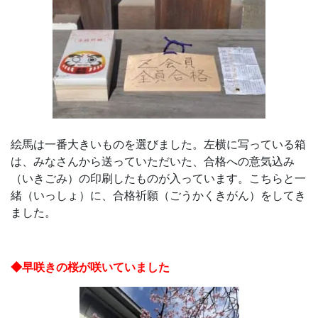
以
上
の
差
絵馬は一番大きいものを選びました。左横に写っている箱
を
は、みなさんから送っていただいた、合格への意気込み
（いきごみ）の印刷したものが入っています。こちらと一
つ
緒（いっしょ）に、合格祈願（ごうかくきがん）をしてき
ました。
け
る。
◆早咲きの桜が咲いていました
幼