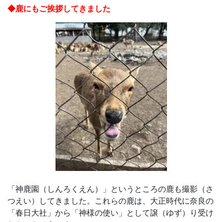
生・
◆鹿にもご挨拶してきました
社
会
人
向
け
に、
通
「神鹿園（しんろくえん）」というところの鹿も撮影（さ
信
つえい）してきました。これらの鹿は、大正時代に奈良の
「春日大社」から「神様の使い」として譲（ゆず）り受け
教