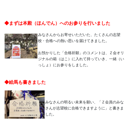
ま
す。
◆まずは本殿（ほんでん）へのお参りを行いました
みなさんからお寄せいただいた、たくさんの志望
校・合格への熱い思いを届けてきました。
お預かりした「合格祈願」のコメントは、Ｚ会オリ
ジナルの箱（はこ）に入れて持っていき、一緒（い
っしょ）にお参りをしました。
◆絵馬も書きました
みなさんの明るい未来を願い、「Ｚ会員のみな
さんが志望校に合格できますように」と書きま
した。