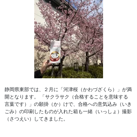
児
～
大
学
受
験
静岡県東部では、２月に「河津桜（かわづざくら）」が満
生・
開となります。 「サクラサク（合格することを意味する
言葉です）」の願掛（か）けで、
合格への意気込み（いき
大
ごみ）の印刷したものが入れた箱も一緒（いっしょ）
撮影
（さつえい）してきました。
学