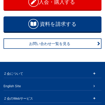
入会・購入する
合
わ
せ
資料を請求する
お問い合わせ一覧を見る
Ｚ会について
English Site
Ｚ会のWebサービス