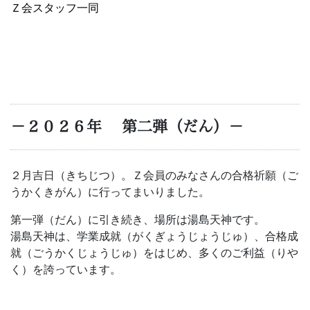
る
Ｚ会スタッフ一同
Ｚ
会
グ
－２０２６年 第二弾（だん）－
ル
ー
２月吉日（きちじつ）。Ｚ会員のみなさんの合格祈願（ご
うかく
きがん）に行って
まいりました。
プ
第一弾（だん）に引き続き、場所は湯島天神です。
の
湯島天神は、学業成就（がくぎょうじょうじゅ）、合格成
就（ごうかくじょうじゅ）をはじめ、多くのご利益（りや
サ
く）を誇っています。
ー