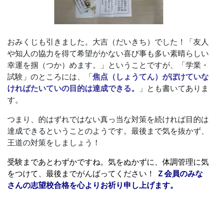
育
サ
おみくじも引きました。大吉（だいきち）でした！「友人
ー
や知人の協力を得て希望がかない喜び事も多い素晴らしい
幸運を掴（つか）めます。」ということですが、「学業・
焦点（しょうてん）がぼけていな
ビ
試験」のところには、「
ければたいていの目的は達成できる。
」とも書いてありま
ス
す。
つまり、的はずれではない真っ当な対策を続ければ目的は
を
達成できるということのようです。最後まで気を抜かず、
王道の対策をしましょう！
展
受験まであとわずかですね。
気をぬかずに、体調管理に気
開
Ｚ会員のみな
をつけて、最後までがんばってください！
さんの志望校合格を心よりお祈り申し上げます。
す