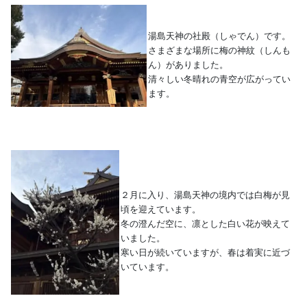
ビ
湯島天神の社殿（しゃでん）です。
さまざまな場所に梅の神紋（しんも
ス
ん）がありました。
清々しい冬晴れの青空が広がってい
を
ます。
ご
紹
介
２月に入り、湯島天神の境内では白梅が見
頃を迎えています。
い
冬の澄んだ空に、凛とした白い花が映えて
いました。
た
寒い日が続いていますが、春は着実に近づ
いています。
し