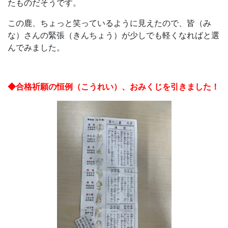
たものだそうです。
育
この鹿、ちょっと笑っているように見えたので、皆（み
な）さんの緊張（きんちょう）が少しでも軽くなればと選
を
んでみました。
は
◆合格祈願の恒例（こうれい）、おみくじを引きました！
じ
め
と
し
た
教