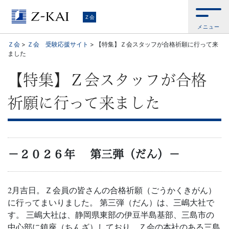
Ｚ
Ｚ会
メニュー
会
Ｚ会
>
Ｚ会 受験応援サイト
>
【特集】Ｚ会スタッフが合格祈願に行って来
ました
【公
【特集】Ｚ会スタッフが合格
式
祈願に行って来ました
サ
イ
ト】
－２０２６年 第三弾（だん）－
自
2月吉日。Ｚ会員の皆さんの合格祈願（ごうかくきがん）
に行ってまいりました。
第三弾（だん）は、三嶋大社で
ら
す。
三嶋大社は、静岡県東部の伊豆半島基部、三島市の
中心部に鎮座（ちんざ）しており、Ｚ会の本社のある三島