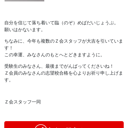
自分を信じて落ち着いて臨（のぞ）めばだいじょうぶ。
願いはかないます。
ちなみに、今年も複数のＺ会スタッフが大吉を引いていま
す！
この幸運、みなさんのもとへとどきますように。
受験生のみなさん、最後までがんばってくださいね！
Ｚ会員のみなさんの志望校合格を心よりお祈り申し上げま
す。
Ｚ会スタッフ一同
お
問
い