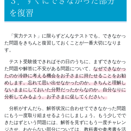
た
３．すぐにできなかった部分
を復習
め
に、
「実力テスト」に限らずどんなテストでも、できなかっ
学
た問題をきちんと復習しておくことが一番大切になりま
す。
校
テスト受験後できればその日のうちに、まずできなかっ
た問題や解答に不安がある問題について、
なぜできなかっ
現
たのか冷静に考える機会をお子さまに持たせることをお勧
めします。忘れて思い出せなかったのか、きちんと理解し
場
ないままにしておいた分野だったからなのか、自分なりに
分析してみるよう、お子さまに促してください。
を
分析がすんだら、解答状況に合わせてできなかった問題
支
にもう一度取り組ませるようにしましょう。もう少しでで
きたはずという問題には、解答を見ずにもう一度チャレン
援
ジさせ、わからない部分については、教科書や参考書を活