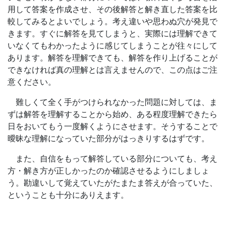
用して答案を作成させ、その後解答と解き直した答案を比
す
較してみるとよいでしょう。考え違いや思わぬ穴が発見で
きます。すぐに解答を見てしまうと、実際には理解できて
る
いなくてもわかったように感じてしまうことが往々にして
あります。解答を理解できても、解答を作り上げることが
サ
できなければ真の理解とは言えませんので、この点はご注
意ください。
ー
難しくて全く手がつけられなかった問題に対しては、ま
ビ
ずは解答を理解することから始め、ある程度理解できたら
日をおいてもう一度解くようにさせます。そうすることで
ス
曖昧な理解になっていた部分がはっきりするはずです。
また、自信をもって解答している部分についても、考え
を
方・解き方が正しかったのか確認させるようにしましょ
う。勘違いして覚えていたがたまたま答えが合っていた、
ご
ということも十分にありえます。
用