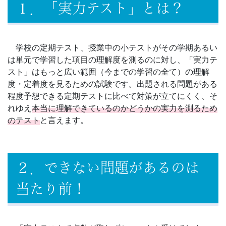
１．「実力テスト」とは？
ジ。
学
学校の定期テスト、授業中の小テストがその学期あるい
は単元で学習した項目の理解度を測るのに対し、「実力テ
校
スト」はもっと広い範囲（今までの学習の全て）の理解
度・定着度を見るための試験です。出題される問題がある
の
程度予想できる定期テストに比べて対策が立てにくく、そ
れゆえ
本当に理解できているのかどうかの実力を測るため
先
のテスト
と言えます。
生
の
２．できない問題があるのは
ご
当たり前！
指