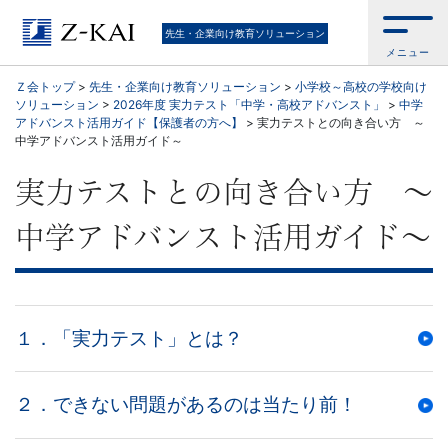
Ｚ
先生・企業向け教育ソリューション
メニュー
会
Ｚ会トップ
>
先生・企業向け教育ソリューション
>
小学校～高校の学校向け
ソリューション
>
2026年度 実力テスト「中学・高校アドバンスト」
>
中学
公
アドバンスト活用ガイド【保護者の方へ】
>
実力テストとの向き合い方 ～
中学アドバンスト活用ガイド～
式
実力テストとの向き合い方 ～
／
中学アドバンスト活用ガイド～
『学
校
１．「実力テスト」とは？
の
先
２．できない問題があるのは当たり前！