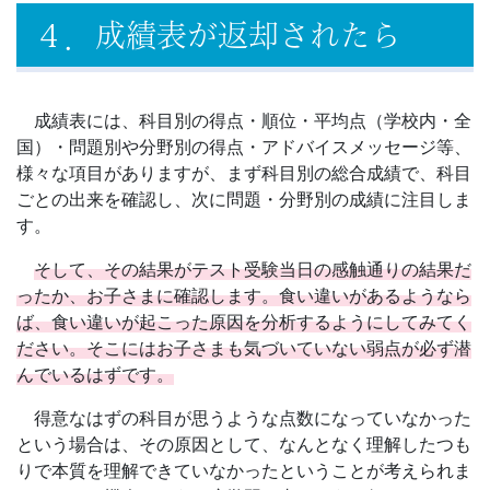
意
４．成績表が返却されたら
し
て
成績表には、科目別の得点・順位・平均点（学校内・全
国）・問題別や分野別の得点・アドバイスメッセージ等、
い
様々な項目がありますが、まず科目別の総合成績で、科目
ごとの出来を確認し、次に問題・分野別の成績に注目しま
ま
す。
そして、その結果がテスト受験当日の感触通りの結果だ
す。
ったか、お子さまに確認します。食い違いがあるようなら
ば、食い違いが起こった原因を分析するようにしてみてく
ださい。そこにはお子さまも気づいていない弱点が必ず潜
んでいるはずです。
得意なはずの科目が思うような点数になっていなかった
という場合は、その原因として、なんとなく理解したつも
りで本質を理解できていなかったということが考えられま