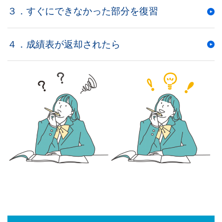
生
３．すぐにできなかった部分を復習
向
４．成績表が返却されたら
け
サ
ー
ビ
ス』
の
ペ
ー