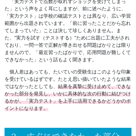
「実力テストで点数が取れずショックを受けてしまっ
導
た」という声をよく耳にしますが、前に述べたように、
「実力テスト」は学校の確認テストとは異なり、広い学習
の
範囲から出題されています。「前に習ったことだから忘れ
てしまっていた」ことは決して珍しくありません。ま
さ
た、“実力を試す（テストする）”ために出題に工夫がされ
ており、一問一答で正解が導き出せる問題ばかりとは限り
ら
ませんので、「最近習ったばかりで、応用問題が難しくて
できなかった」という話もよく聞きます。
な
個人差はあっても、たいていの受験生はこのような印象
る
を受けているはずです。たとえ思い描いていたような結果
ではなかったとしても、
結果を真摯に受け止めて、できな
充
かった部分を発見し、いかに具体的な次の行動に結びつけ
るかが、「実力テスト」を上手に活用できるかどうかのポ
実
イントになります。
の