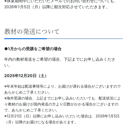
※休業期間中にいただいたメールでのお問い合わせについても、
2026年1月5日（月）以降に順次対応させていただきます。
以
上
教材の発送について
の
差
●1月からの受講をご希望の場合
年内の教材発送をご希望の場合、下記までにお申し込みくださ
を
い。
2025年12月20日（土）
つ
※年末年始は配送事情等により、お届けが遅れる場合がございますので
け
あらかじめご了承ください。
※海外受講の場合、上記までにお申し込みいただいても、配送状況によ
る。
り教材のお届けが国内発送の方より日数がかかる場合がございますの
で、あらかじめご了承ください。
※12月21日（日）以降にお申し込みいただいた場合は、2026年1月5日
幼
（月）以降のお届けになる場合があります。