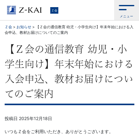
Ｚ
Ｚ会
メニュー
会
Ｚ会
>
お知らせ
>
【Ｚ会の通信教育 幼児・小学生向け】年末年始における入
会申込、教材お届けについてのご案内
【公
【Ｚ会の通信教育 幼児・小
式
学生向け】年末年始における
サ
入会申込、教材お届けについ
イ
てのご案内
ト】
自
投稿日
2025年12月18日
ら
いつもＺ会をご利用いただき、ありがとうございます。