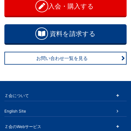
生・
い
入会・購入する
シ
合
社
わ
ョ
せ
ン
会
資料を請求する
人
向
お問い合わせ一覧を見る
け
に、
Ｚ会について
通
信
English Site
教
Ｚ会のWebサービス