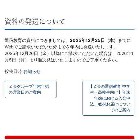
児
～
資料の発送について
大
通信教育の資料につきましては、
2025年12月25日（木）
までに
Webでご請求いただいた分までを年内に発送いたします。
学
2025年12月26日（金）以降にご請求いただいた場合は、2026年1
月5日（月）より順次発送いたしますのでご了承ください。
受
投稿日時
お知らせ
投
験
Ｚ会グループ年末年始
【Ｚ会の通信教育 中学
稿
の営業日のご案内
生・高校生向け】年末
生・
年始における入会申
ナ
込、教材お届けについ
大
てのご案内
ビ
ゲ
学
お
問
ー