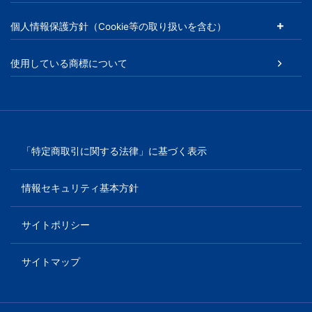
育
個人情報保護方針（Cookie等の取り扱いを含む）
を
使用している商標について
は
じ
「特定商取引に関する法律」に基づく表示
め
と
情報セキュリティ基本方針
し
サイトポリシー
た
サイトマップ
教