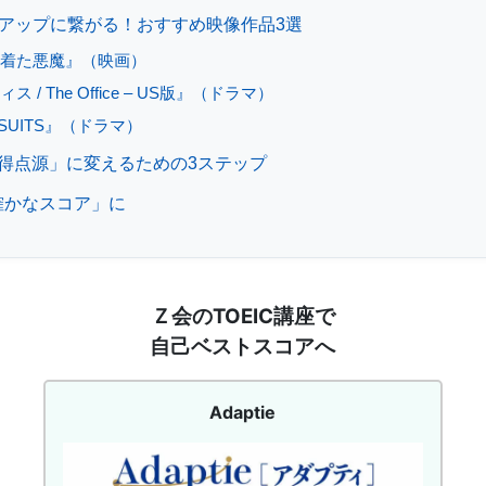
コアアップに繋がる！おすすめ映像作品3選
着た悪魔』（映画）
 / The Office – US版』（ドラマ）
 SUITS』（ドラマ）
得点源」に変えるための3ステップ
で「確かなスコア」に
Adaptie
Ｚ会のTOEIC講座で
サ
自己ベストスコアへ
ー
ビ
ス
Adaptie
サ
イ
ト