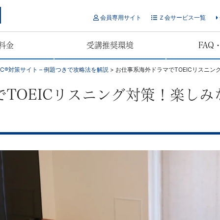
会員専用サイト
Ｚ会サービス一覧
料金
受講推奨環境
FAQ
EIC®対策サイト – 例題つきで攻略法を解説
>
お仕事系海外ドラマでTOEICリスニ
TOEICリスニング対策！楽し