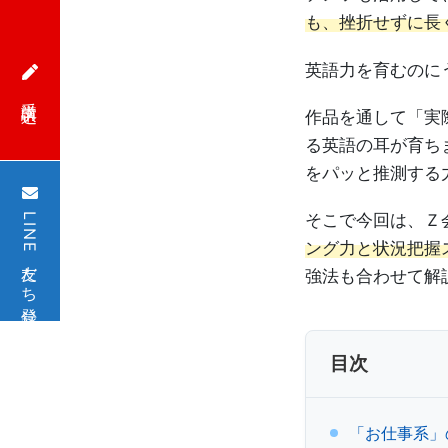
も、挫折せずに長
策
英語力を育むのに
オ
受講申込
作品を通して「実
ン
る英語の耳が育ち
をパッと推測する
ラ
そこで今回は、Ｚ
LINE友だち登録
イ
ング力と状況把握
ン
強法も合わせて解
講
目次
座、
法
「お仕事系」