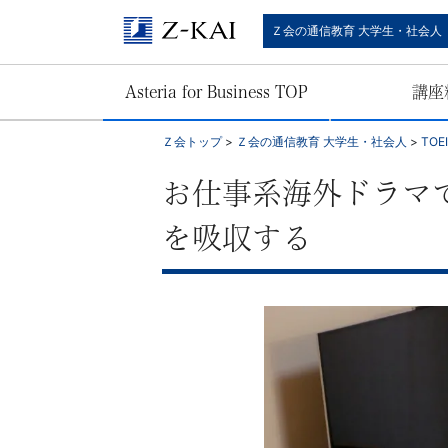
【Ｚ
Ｚ会の通信教育 大学生・社会人
会】
Asteria for Business TOP
講座
大
Ｚ会トップ
>
Ｚ会の通信教育 大学生・社会人
>
TO
学
お仕事系海外ドラマで
生・
を吸収する
社
会
人
向