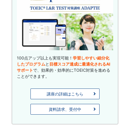
回
遊
100点アップ以上も実現可能！
学習しやすい細分化
したプログラム
と
目標スコア達成に最適化されるAI
サポート
で、効果的・効率的にTOEIC対策を進める
ことができます。
講座の詳細はこちら
資料請求、受付中