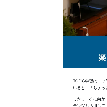
け
英
語
通
信
講
座
や
TOEIC学習は
いると、「ちょっ
TOEIC®
しかし、机に向か
対
テンツも活用して