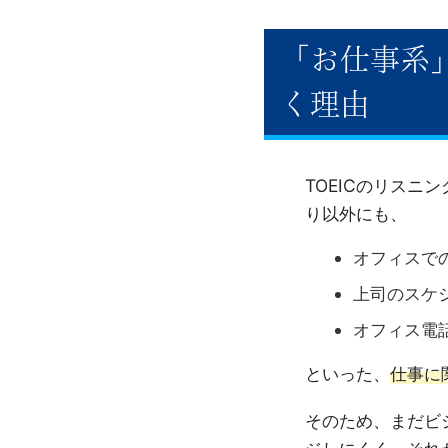
ー
「お仕事系」
ス
く理由
TOEICのリス
り以外にも、
オフィスで
上司のスケ
オフィス電
といった、
仕事に
そのため、まだビ