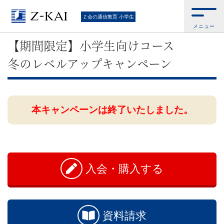
Ｚ
Ｚ会の通信教育 小学生
メニュー
会
【期間限定】小学生向けコース
の
冬のレベルアップキャンペーン
教
材
本キャンペーンは終了いたしました。
は
お
問
基
い
入会・購入する
合
礎
わ
せ
か
資料請求