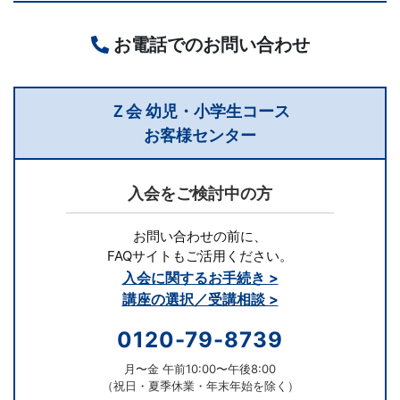
計
お電話でのお問い合わせ
が
Ｚ会 幼児・小学生コース
特
お客様センター
徴。
入会をご検討中の方
小
お問い合わせの前に、
学
FAQサイトもご活用ください。
入会に関するお手続き >
生
講座の選択／受講相談 >
コ
0120-79-8739
ー
月〜金 午前10:00〜午後8:00
（祝日・夏季休業・年末年始を除く）