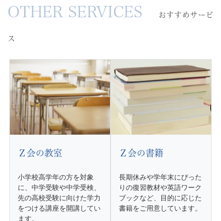
OTHER SERVICES
す
信
おすすめサービ
す
め
教
ス
サ
ー
育
ビ
ス
に
よ
る
Ｚ会の教室
Ｚ会の書籍
難
小学校高学年の方を対象
長期休みや学年末にぴった
関
に、中学受験や中学受検、
りの復習教材や英語ワーク
先の高校受験に向けた学力
ブックなど、目的に応じた
校
をつける講座を開講してい
書籍をご用意しています。
ます。