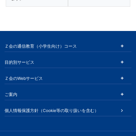
へ
の
進
Ｚ会の通信教育（小学生向け）コース
学
実
目的別サービス
績
Ｚ会のWebサービス
を
ご案内
重
個人情報保護方針（Cookie等の取り扱いを含む）
ね