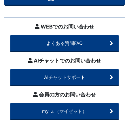
ら
発
WEBでのお問い合わせ
展
ま
よくある質問FAQ
で
AIチャットでのお問い合わせ
段
AIチャットサポート
階
会員の方のお問い合わせ
的
な
my Ｚ（マイゼット）
設