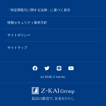
て
「特定商取引に関する法律」に基づく表示
き
た
情報セキュリティ基本方針
Ｚ
サイトポリシー
会
サイトマップ
の
ノ
(c) 2026, Z-kai Inc.
ウ
ハ
ウ