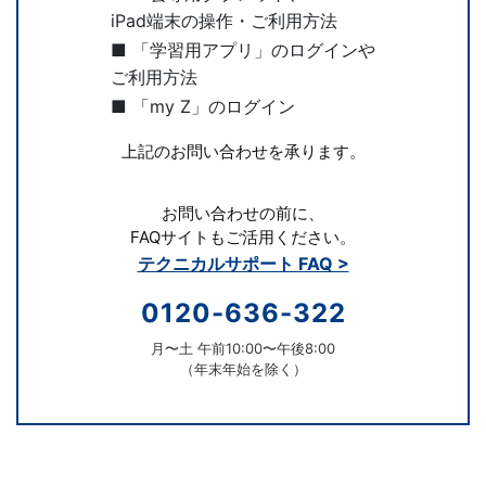
が
iPad端末の操作・ご利用方法
添
■ 「学習用アプリ」のログインや
ご利用方法
削
■ 「my Z」のログイン
上記のお問い合わせを承ります。
を
担
お問い合わせの前に、
FAQサイトもご活用ください。
当
テクニカルサポート FAQ >
0120-636-322
し
月〜土 午前10:00〜午後8:00
ま
（年末年始を除く）
す。
通
お