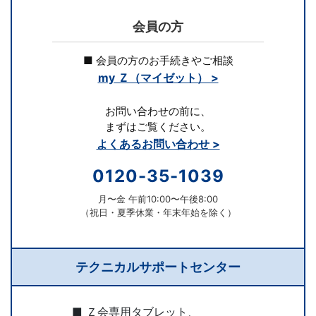
ス
会員の方
は
■ 会員の方のお手続きやご相談
1
my Ｚ（マイゼット） >
年
お問い合わせの前に、
まずはご覧ください。
よくあるお問い合わせ >
間
0120-35-1039
同
月〜金 午前10:00〜午後8:00
じ
（祝日・夏季休業・年末年始を除く）
担
テクニカルサポートセンター
任
■ Ｚ会専用タブレット、