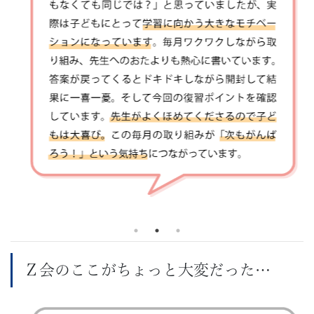
私
立
中
学
の
入
試
に
合
Ｚ会のここがちょっと大変だった…
格