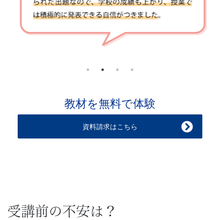
が
添
削
を
担
教材を無料で体験
当
資料請求はこちら
し
ま
す。
受講前の不安は？
通