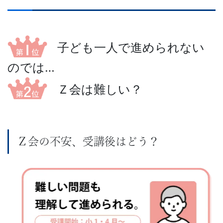
信
教
子ども一人で進められない
育
のでは…
に
Ｚ会は難しい？
よ
る
Ｚ会の不安、受講後はどう？
難
関
校