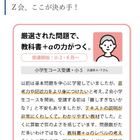
ス
Ｚ会、ここが決め手！
は
1
年
間
同
じ
担
任