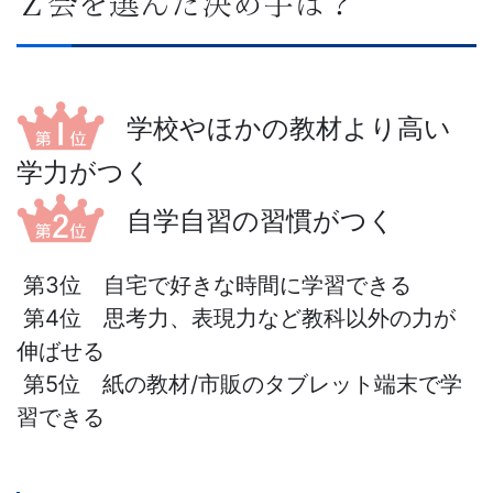
Ｚ会を選んだ決め手は？
計
が
学校やほかの教材より高い
特
学力がつく
徴。
自学自習の習慣がつく
小
第3位 自宅で好きな時間に学習できる
学
第4位 思考力、表現力など教科以外の力が
伸ばせる
生
第5位 紙の教材/市販のタブレット端末で学
コ
習できる
ー