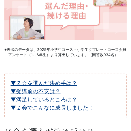
ら
発
展
ま
※表出のデータは、2025年小学生コース・小学生タブレットコース会員
で
アンケート（1～6年生）より算出しています。（回答数934名）
段
▼Ｚ会を選んだ決め手は？
階
▼受講前の不安は？
的
▼満足しているところは？
▼Ｚ会でこんなに成長しました！
な
設