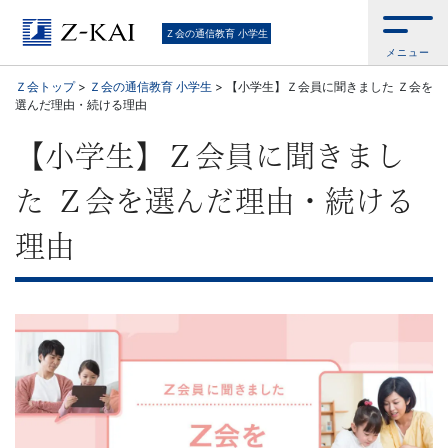
Ｚ
Ｚ会の通信教育 小学生
メニュー
会
Ｚ会トップ
>
Ｚ会の通信教育 小学生
>
【小学生】Ｚ会員に聞きました Ｚ会を
選んだ理由・続ける理由
の
【小学生】Ｚ会員に聞きまし
教
た Ｚ会を選んだ理由・続ける
材
理由
は
基
礎
か