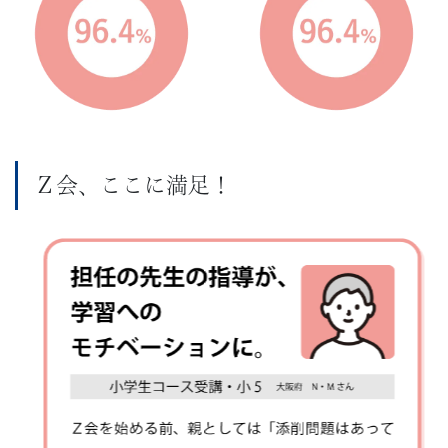
験
コ
ー
ス
Ｚ会、ここに満足！
で
は、
難
関
国