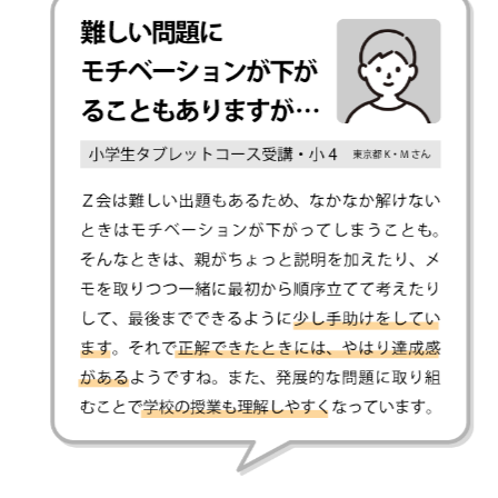
す
る
こ
と
を
目
指
し
ま