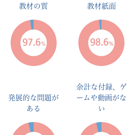
教材の質
教材紙面
を
総
動
員
し
た
余計な付録、ゲ
中
発展的な問題が
ームや動画がな
ある
い
学
受