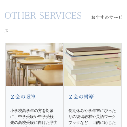
お
OTHER SERVICES
す
おすすめサービ
す
め
ス
サ
ー
ビ
ス
Ｚ会の教室
Ｚ会の書籍
小学校高学年の方を対象
長期休みや学年末にぴった
に、中学受験や中学受検、
りの復習教材や英語ワーク
先の高校受験に向けた学力
ブックなど、目的に応じた