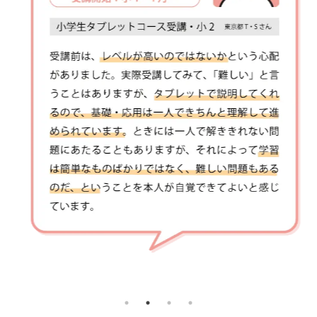
へ
の
進
学
実
績
を
重
ね