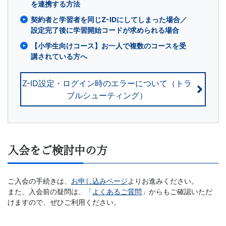
ら
を連携する方法
契約者と学習者を同じZ-IDにしてしまった場合／
発
設定完了後に学習開始コードが求められる場合
【小学生向けコース】お一人で複数のコースを受
展
講されている方へ
ま
Z-ID設定・ログイン時のエラーについて（トラ
で
ブルシューティング）
段
階
入会をご検討中の方
的
ご入会の手続きは、
お申し込みページ
よりお進みください。
な
また、入会前の疑問は、「
よくあるご質問
」からもご確認いただ
けますので、ぜひご利用ください。
設