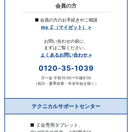
私
会員の方
立
■ 会員の方のお手続きやご相談
my Ｚ（マイゼット） >
中
お問い合わせの前に、
学
まずはご覧ください。
よくあるお問い合わせ >
の
0120-35-1039
入
月〜金 午前10:00〜午後8:00
試
（祝日・夏季休業・年末年始を除く）
に
テクニカルサポートセンター
合
■ Ｚ会専用タブレット、
格