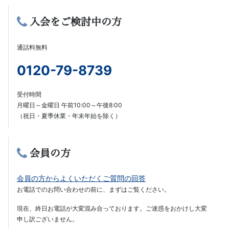
へ
入会をご検討中の方
の
通話料無料
進
0120-79-8739
学
受付時間
実
月曜日～金曜日 午前10:00～午後8:00
（祝日・夏季休業・年末年始を除く）
績
会員の方
を
重
会員の方からよくいただくご質問の回答
お電話でのお問い合わせの前に、まずはご覧ください。
ね
現在、終日お電話が大変混み合っております。ご迷惑をおかけし大変
申し訳ございません。