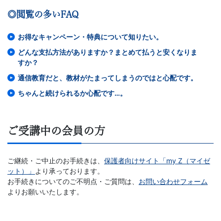
計
◎閲覧の多いFAQ
お得なキャンペーン・特典について知りたい。
が
どんな支払方法がありますか？まとめて払うと安くなりま
特
すか？
通信教育だと、教材がたまってしまうのではと心配です。
徴。
ちゃんと続けられるか心配です…。
小
ご受講中の会員の方
学
生
ご継続・ご中止のお手続きは、
保護者向けサイト「my Z（マイゼ
ット）」
より承っております。
コ
お手続きについてのご不明点・ご質問は、
お問い合わせフォーム
よりお願いいたします。
ー