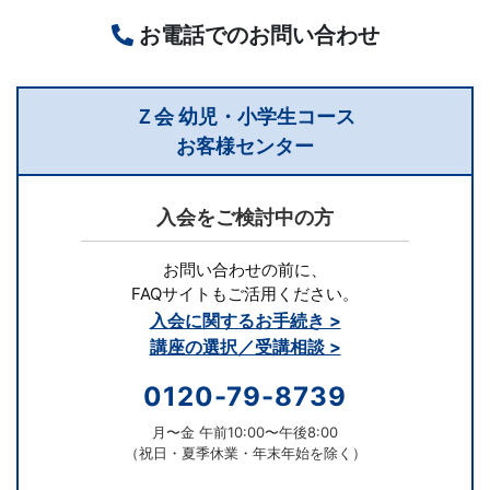
験
お電話でのお問い合わせ
コ
Ｚ会 幼児・小学生コース
ー
お客様センター
ス
入会をご検討中の方
で
お問い合わせの前に、
は、
FAQサイトもご活用ください。
入会に関するお手続き >
難
講座の選択／受講相談 >
関
0120-79-8739
国
月〜金 午前10:00〜午後8:00
（祝日・夏季休業・年末年始を除く）