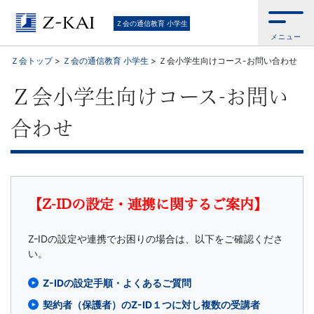
Ｚ
Ｚ会の通信教育 小学生
メニュー
会
Ｚ会トップ
>
Ｚ会の通信教育 小学生
>
Ｚ会小学生向けコース-お問い合わせ
の
Ｚ会小学生向けコース-お問い
教
合わせ
材
は
【Z-IDの設定・連携に関するご案内】
基
Z-IDの設定や連携でお困りの場合は、以下をご確認くださ
礎
い。
か
Z-IDの設定手順・よくあるご質問
契約者（保護者）のZ-ID１つに対し複数の受講者