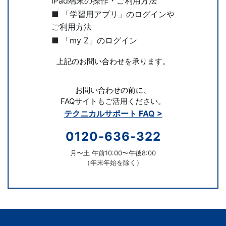
iPad端末の操作・ご利用方法
■ 「学習用アプリ」のログインや
す
ご利用方法
る
■ 「my Z」のログイン
上記のお問い合わせを承ります。
こ
と
お問い合わせの前に、
FAQサイトもご活用ください。
を
テクニカルサポート FAQ >
0120-636-322
目
月〜土 午前10:00〜午後8:00
指
（年末年始を除く）
し
ま