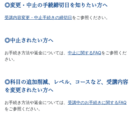
ス
◎変更・中止の手続締切日を知りたい方へ
受講内容変更・中止手続きの締切日
をご参照ください。
は
1
◎中止されたい方へ
年
お手続き方法や返金については、
中止に関するFAQ
をご参照くだ
さい。
間
同
◎科目の追加削減、レベル、コースなど、受講内容
を変更されたい方へ
じ
お手続き方法や返金については、
受講中のお手続きに関するFAQ
担
をご参照ください。
任