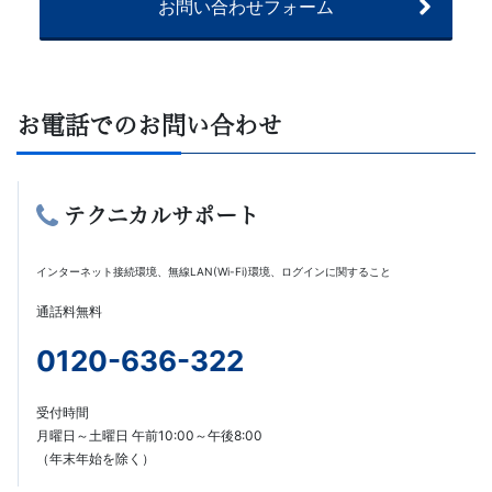
お問い合わせフォーム
信
教
お電話でのお問い合わせ
育
に
テクニカルサポート
よ
インターネット接続環境、無線LAN(Wi-Fi)環境、ログインに関すること
る
通話料無料
難
0120-636-322
関
受付時間
月曜日～土曜日 午前10:00～午後8:00
校
（年末年始を除く）