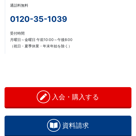
て
通話料無料
き
0120-35-1039
た
受付時間
月曜日～金曜日 午前10:00～午後8:00
Ｚ
（祝日・夏季休業・年末年始を除く）
会
の
お
問
ノ
い
入会・購入する
合
ウ
わ
せ
ハ
資料請求
ウ