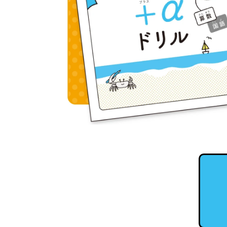
か
ら
発
展
ま
で
段
階