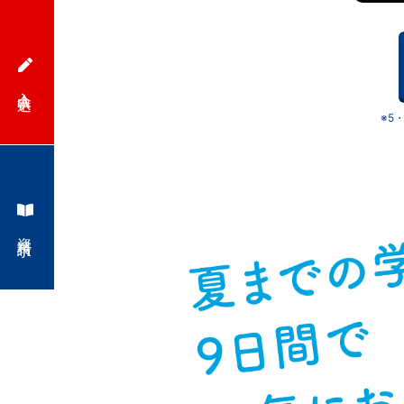
的
な
入会申込
※5
設
計
資料請求
が
特
徴。
小