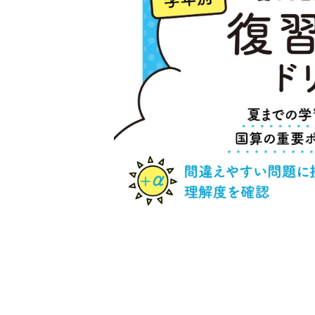
年
間
同
じ
担
任
が
添