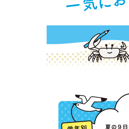
学
生
コ
ー
ス
は
1