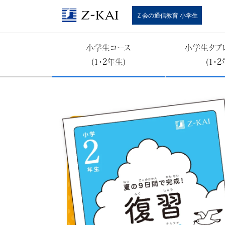
Ｚ
Ｚ会の通信教育 小学生
会
小学生コース
小学生タブ
(1･2年生)
(1･
の
教
材
は
基
礎