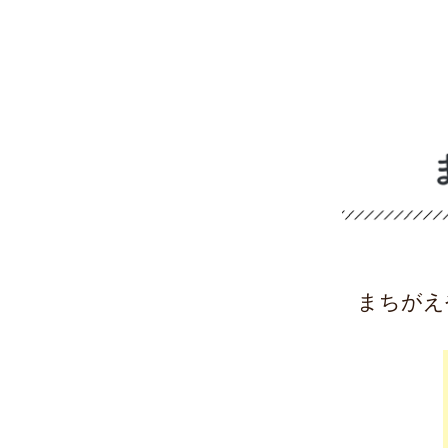
校
へ
の
進
学
まちがえ
実
績
を