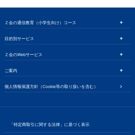
を
総
Ｚ会の通信教育（小学生向け）コース
動
目的別サービス
員
Ｚ会のWebサービス
し
ご案内
た
個人情報保護方針（Cookie等の取り扱いを含む）
中
学
受
「特定商取引に関する法律」に基づく表示