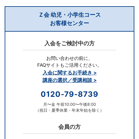
が
添
Ｚ会 幼児・小学生コース
お客様センター
削
入会をご検討中の方
を
お問い合わせの前に、
担
FAQサイトもご活用ください。
入会に関するお手続き >
当
講座の選択／受講相談 >
し
0120-79-8739
ま
月〜金 午前10:00〜午後8:00
（祝日・夏季休業・年末年始を除く）
す。
会員の方
通