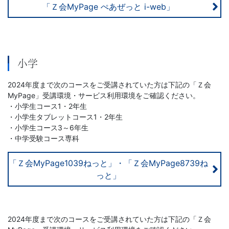
ら
「Ｚ会MyPage ぺあぜっと i-web」
発
展
小学
ま
2024年度まで次のコースをご受講されていた方は下記の「Ｚ会
MyPage」受講環境・サービス利用環境をご確認ください。
で
・小学生コース1・2年生
・小学生タブレットコース1・2年生
段
・小学生コース3～6年生
・中学受験コース専科
階
「Ｚ会MyPage1039ねっと」・「Ｚ会MyPage8739ね
的
っと」
な
設
2024年度まで次のコースをご受講されていた方は下記の「Ｚ会