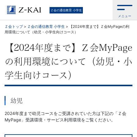
Ｚ
Ｚ会の通信教育 小学生
メニュー
会
Ｚ会トップ
>
Ｚ会の通信教育 小学生
>
【2024年度まで】Ｚ会MyPageの利
用環境について（幼児・小学生向けコース）
の
【2024年度まで】Ｚ会MyPage
教
の利用環境について（幼児・小
材
学生向けコース）
は
基
幼児
礎
2024年度まで幼児コースをご受講されていた方は下記の「Ｚ会
MyPage」受講環境・サービス利用環境をご覧ください。
か