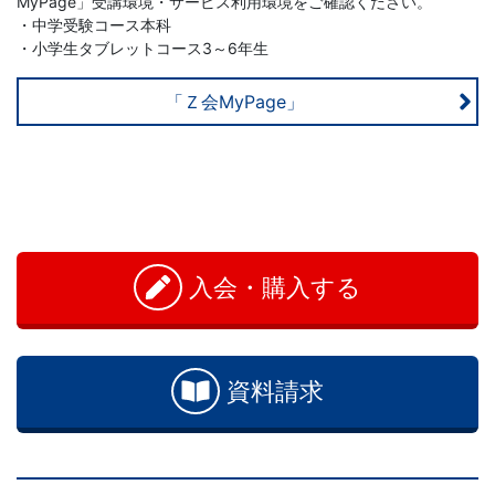
MyPage」受講環境・サービス利用環境をご確認ください。
・中学受験コース本科
計
・小学生タブレットコース3～6年生
が
「Ｚ会MyPage」
特
徴。
お
小
問
い
入会・購入する
学
合
わ
生
せ
資料請求
コ
ー