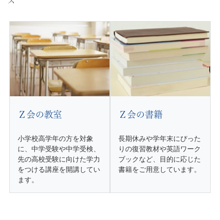
て
ス
サ
ー
き
ビ
ス
た
Ｚ
会
Ｚ会の教室
Ｚ会の書籍
の
小学校高学年の方を対象
長期休みや学年末にぴった
ノ
に、中学受験や中学受検、
りの復習教材や英語ワーク
先の高校受験に向けた学力
ブックなど、目的に応じた
ウ
をつける講座を開講してい
書籍をご用意しています。
ます。
ハ
ウ