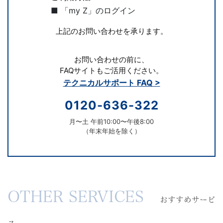
へ
■ 「my Z」のログイン
の
上記のお問い合わせを承ります。
進
お問い合わせの前に、
FAQサイトもご活用ください。
学
テクニカルサポート FAQ >
実
0120-636-322
月〜土 午前10:00〜午後8:00
績
（年末年始を除く）
を
重
お
OTHER SERVICES
す
ね
おすすめサービ
す
め