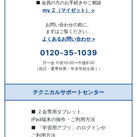
■ 会員の方のお手続きやご相談
信
my Ｚ（マイゼット） >
教
お問い合わせの前に、
まずはご覧ください。
育
よくあるお問い合わせ >
0120-35-1039
に
月〜金 午前10:00〜午後8:00
よ
（祝日・夏季休業・年末年始を除く）
る
テクニカルサポートセンター
難
関
■ Ｚ会専用タブレット、
iPad端末の操作・ご利用方法
校
■ 「学習用アプリ」のログインや
ご利用方法