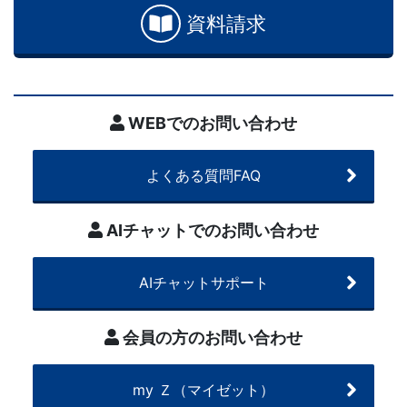
ら
資料請求
発
展
WEBでのお問い合わせ
ま
で
よくある質問FAQ
段
AIチャットでのお問い合わせ
階
AIチャットサポート
的
会員の方のお問い合わせ
な
設
my Ｚ（マイゼット）