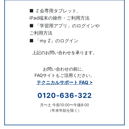
が
■ Ｚ会専用タブレット、
添
iPad端末の操作・ご利用方法
■ 「学習用アプリ」のログインや
削
ご利用方法
を
■ 「my Z」のログイン
上記のお問い合わせを承ります。
担
当
お問い合わせの前に、
FAQサイトもご活用ください。
し
テクニカルサポート FAQ >
0120-636-322
ま
月〜土 午前10:00〜午後8:00
す。
（年末年始を除く）
通