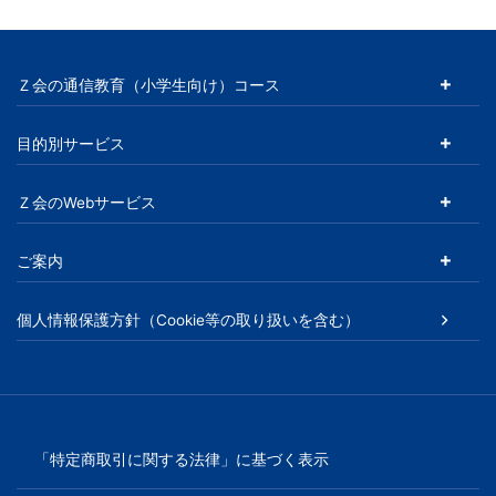
信
教
Ｚ会の通信教育（小学生向け）コース
育
目的別サービス
に
Ｚ会のWebサービス
よ
ご案内
る
個人情報保護方針（Cookie等の取り扱いを含む）
難
関
校
「特定商取引に関する法律」に基づく表示