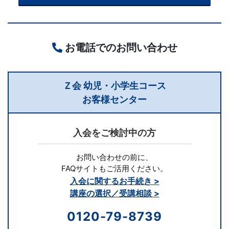
計
が
お電話でのお問い合わせ
特
Ｚ会 幼児・小学生コース
徴。
お客様センター
小
入会をご検討中の方
学
お問い合わせの前に、
生
FAQサイトもご活用ください。
入会に関するお手続き >
コ
講座の選択／受講相談 >
ー
0120-79-8739