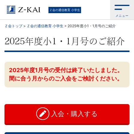
Ｚ
Ｚ会の通信教育 小学生
メニュー
会
Ｚ会トップ
>
Ｚ会の通信教育 小学生
>
2025年度小1・1月号のご紹介
の
2025年度小1・1月号のご紹介
教
材
2025年度1月号の受付は終了いたしました。
は
間に合う月からのご入会をご検討ください。
基
お
問
礎
い
入会・購入する
合
か
わ
せ