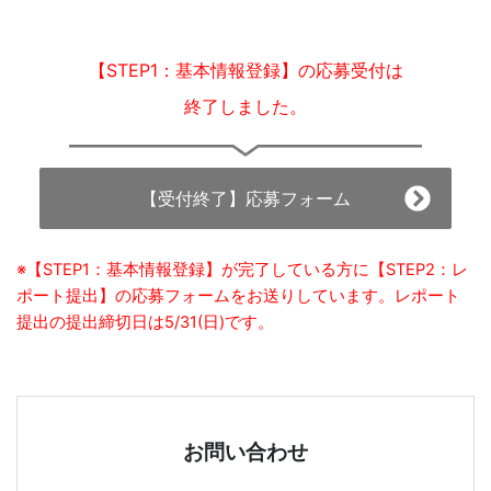
育
サ
【STEP1：基本情報登録】の応募受付は
終了しました。
ー
ビ
【受付終了】応募フォーム
ス
※【STEP1：基本情報登録】が完了している方に【STEP2：レ
を
ポート提出】の応募フォームをお送りしています。レポート
提出の提出締切日は5/31(日)です。
展
開
す
お問い合わせ