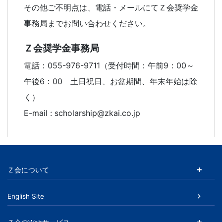
る
その他ご不明点は、電話・メールにてＺ会奨学金
Ｚ
事務局までお問い合わせください。
会
Ｚ会奨学金事務局
電話：055-976-9711（受付時間：午前9：00～
グ
午後6：00 土日祝日、お盆期間、年末年始は除
ル
く）
E-mail : scholarship@zkai.co.jp
ー
プ
の
Ｚ会について
サ
English Site
ー