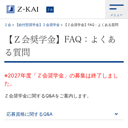
Ｚ
Ｚ会
メニュー
会
Ｚ会
>
【給付型奨学金】Ｚ会奨学金
>
【Ｚ会奨学金】FAQ：よくある質問
【公
【Ｚ会奨学金】FAQ：よくあ
式
る質問
サ
イ
※2027年度「Ｚ会奨学金」の募集は終了しまし
た。
ト】
Ｚ会奨学金に関するQ&Aをご案内します。
自
ら
応募資格に関するQ&A