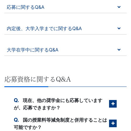
学
応募に関するQ&A
ぶ
こ
内定後、大学入学までに関するQ&A
と
大学在学中に関するQ&A
は、
や
応募資格に関するQ&A
が
て、
現在、他の奨学金にも応募しています
が、応募できますか？
学
国の授業料等減免制度と併用することは
力
可能ですか？