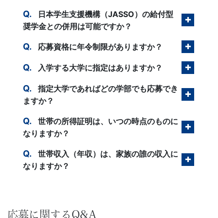
以
日本学生支援機構（JASSO）の給付型
奨学金との併用は可能ですか？
上
応募資格に年令制限がありますか？
の
入学する大学に指定はありますか？
差
指定大学であればどの学部でも応募でき
ますか？
を
世帯の所得証明は、いつの時点のものに
つ
なりますか？
世帯収入（年収）は、家族の誰の収入に
け
なりますか？
る。
幼
応募に関するQ&A