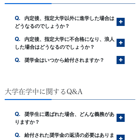
生・
社
内定後、指定大学以外に進学した場合は
どうなるのでしょうか？
会
内定後、指定大学に不合格になり、浪人
人
した場合はどうなるのでしょうか？
向
奨学金はいつから給付されますか？
け
に、
大学在学中に関するQ&A
通
奨学生に選ばれた場合、どんな義務があ
信
りますか？
教
給付された奨学金の返済の必要はありま