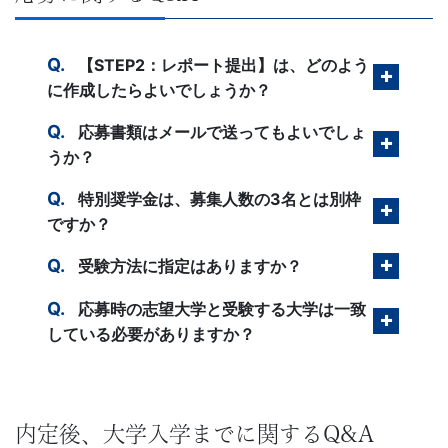
児
～
【STEP2：レポート提出】は、どのよう
に作成したらよいでしょうか？
大
応募書類はメールで送ってもよいでしょ
学
うか？
特別奨学金は、募集人数の3名とは別枠
受
ですか？
験
受験方法に指定はありますか？
生・
応募時の志望大学と受験する大学は一致
している必要がありますか？
大
学
内定後、大学入学までに関するQ&A