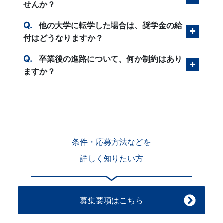
せんか？
育
他の大学に転学した場合は、奨学金の給
付はどうなりますか？
を
卒業後の進路について、何か制約はあり
は
ますか？
じ
め
と
条件・応募方法などを
し
詳しく知りたい方
た
募集要項はこちら
教