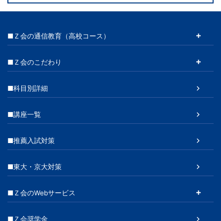
■Ｚ会の通信教育（高校コース）
■Ｚ会のこだわり
■科目別詳細
■講座一覧
■推薦入試対策
■東大・京大対策
■Ｚ会のWebサービス
■Ｚ会奨学金