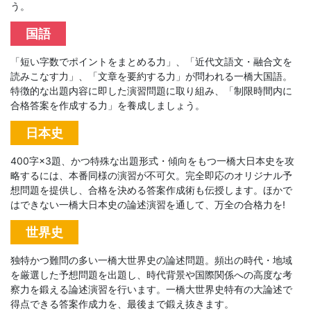
う。
座
国語
を
「短い字数でポイントをまとめる力」、「近代文語文・融合文を
ご
読みこなす力」、「文章を要約する力」が問われる一橋大国語。
特徴的な出題内容に即した演習問題に取り組み、「制限時間内に
合格答案を作成する力」を養成しましょう。
紹
日本史
介
400字×3題、かつ特殊な出題形式・傾向をもつ一橋大日本史を攻
し
略するには、本番同様の演習が不可欠。完全即応のオリジナル予
想問題を提供し、合格を決める答案作成術も伝授します。ほかで
はできない一橋大日本史の論述演習を通して、万全の合格力を!
ま
世界史
す。
独特かつ難問の多い一橋大世界史の論述問題。頻出の時代・地域
を厳選した予想問題を出題し、時代背景や国際関係への高度な考
察力を鍛える論述演習を行います。一橋大世界史特有の大論述で
得点できる答案作成力を、最後まで鍛え抜きます。