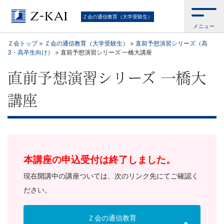
Ｚ
Ｚ会の通信教育（大学受験生）
メニュー
会
Ｚ会トップ
>
Ｚ会の通信教育（大学受験生）
>
直前予想演習シリーズ（高
3・高卒生向け）
>
直前予想演習シリーズ 一橋大講座
の
直前予想演習シリーズ 一橋大
通
講座
信
教
育
本講座の申込受付は終了しました。
（大
現在開講中の講座ついては、次のリンク先にてご確認く
ださい。
学
Ｚ会の通信教育