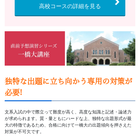
受
高校コースの詳細を見る
験
生）
の
公
式
独特な出題に立ち向かう専用の対策が
サ
必要!
イ
文系入試の中で際立って難度が高く、高度な知識と記述・論述力
が求められます。質・量ともにハードな上、独特な出題形式が最
ト。
大の特徴であるため、合格に向けて一橋大の出題傾向を押さえた
対策が不可欠です。
高