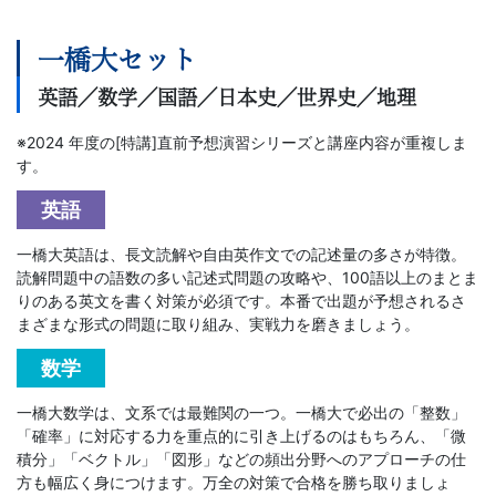
3
一橋大セット
生・
英語／数学／国語／日本史／世界史／地理
高
※2024 年度の[特講]直前予想演習シリーズと講座内容が重複しま
す。
卒
英語
生
一橋大英語は、長文読解や自由英作文での記述量の多さが特徴。
読解問題中の語数の多い記述式問題の攻略や、100語以上のまとま
向
りのある英文を書く対策が必須です。本番で出題が予想されるさ
まざまな形式の問題に取り組み、実戦力を磨きましょう。
け
数学
の
一橋大数学は、文系では最難関の一つ。一橋大で必出の「整数」
「確率」に対応する力を重点的に引き上げるのはもちろん、「微
講
積分」「ベクトル」「図形」などの頻出分野へのアプローチの仕
方も幅広く身につけます。万全の対策で合格を勝ち取りましょ