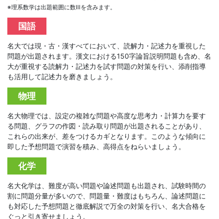
座
※理系数学は出題範囲に数Ⅲを含みます。
国語
を
名大では現・古・漢すべてにおいて、読解力・記述力を重視した
ご
問題が出題されます。漢文における150字論旨説明問題も含め、名
大が重視する読解力・記述力を試す問題の対策を行い、添削指導
紹
も活用して記述力を磨きましょう。
物理
介
名大物理では、設定の複雑な問題や高度な思考力・計算力を要す
し
る問題、グラフの作図・読み取り問題が出題されることがあり、
これらの出来が、差をつけるカギとなります。このような傾向に
ま
即した予想問題で演習を積み、高得点をねらいましょう。
化学
す。
名大化学は、難度が高い問題や論述問題も出題され、試験時間の
割に問題分量が多いので、問題量・難度はもちろん、論述問題に
も対応した予想問題と徹底解説で万全の対策を行い、名大合格を
ぐっと引き寄せましょう。