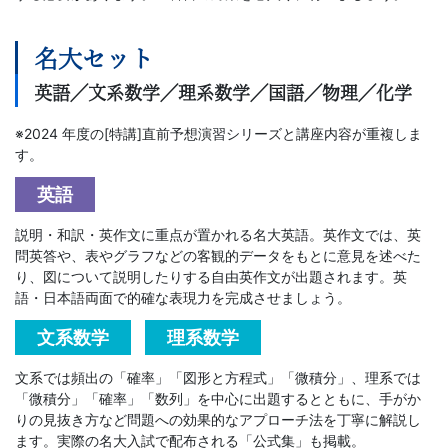
3
名大セット
生・
英語／文系数学／理系数学／国語／物理／化学
高
※2024 年度の[特講]直前予想演習シリーズと講座内容が重複しま
す。
卒
英語
生
説明・和訳・英作文に重点が置かれる名大英語。英作文では、英
問英答や、表やグラフなどの客観的データをもとに意見を述べた
向
り、図について説明したりする自由英作文が出題されます。英
語・日本語両面で的確な表現力を完成させましょう。
け
文系数学
理系数学
の
文系では頻出の「確率」「図形と方程式」「微積分」、理系では
「微積分」「確率」「数列」を中心に出題するとともに、手がか
講
りの見抜き方など問題への効果的なアプローチ法を丁寧に解説し
ます。実際の名大入試で配布される「公式集」も掲載。