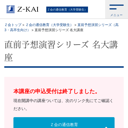
Ｚ
Ｚ会の通信教育（大学受験生）
メニュー
会
Ｚ会トップ
>
Ｚ会の通信教育（大学受験生）
>
直前予想演習シリーズ（高
3・高卒生向け）
>
直前予想演習シリーズ 名大講座
の
直前予想演習シリーズ 名大講
通
座
信
教
育
本講座の申込受付は終了しました。
（大
現在開講中の講座ついては、次のリンク先にてご確認く
ださい。
学
Ｚ会の通信教育