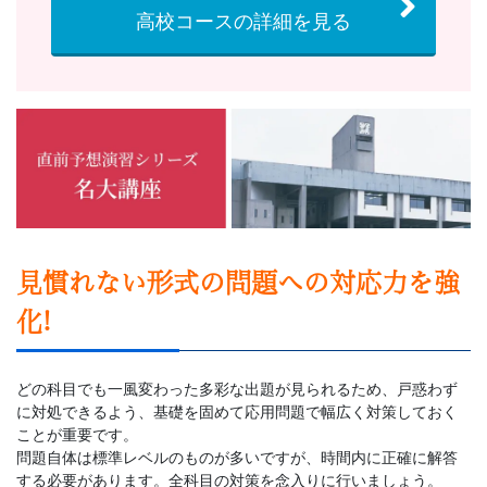
受
高校コースの詳細を見る
験
生）
の
公
式
見慣れない形式の問題への対応力を強
サ
化!
イ
どの科目でも一風変わった多彩な出題が見られるため、戸惑わず
に対処できるよう、基礎を固めて応用問題で幅広く対策しておく
ト。
ことが重要です。
問題自体は標準レベルのものが多いですが、時間内に正確に解答
高
する必要があります。全科目の対策を念入りに行いましょう。