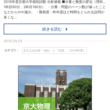
2018年度京都大学個別試験 分析速報 ■分量と難度の変化（理科…
1科目90分，2科目180分） ・分量：問題のページ数が減ったこと
などからやや減少。 ・難易度：昨年度ほど時間をとられる設問が
多くな...
続きを読む
2019.09.05
カテゴリ：
京大入試分析「傾向」と「対策」（2018年度）