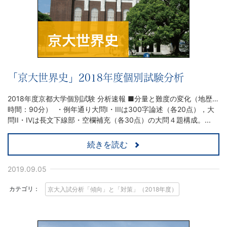
「合
格
直
「京大世界史」2018年度個別試験分析
結
2018年度京都大学個別試験 分析速報 ■分量と難度の変化（地歴…
時間：90分） ・例年通り大問I・IIIは300字論述（各20点），大
の
問II・IVは長文下線部・空欄補充（各30点）の大問４題構成。...
受
続きを読む
験
2019.09.05
攻
カテゴリ：
京大入試分析「傾向」と「対策」（2018年度）
略