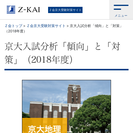
京
Ｚ会京大受験対策サイト
メニュー
大
Ｚ会トップ
>
Ｚ会京大受験対策サイト
>
京大入試分析「傾向」と「対策」
（2018年度）
受
京大入試分析「傾向」と「対
験
策」（2018年度）
生
向
け。
京
大