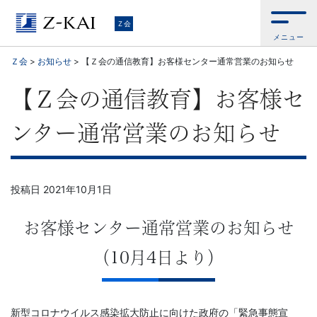
Ｚ
Ｚ会
メニュー
会
Ｚ会
>
お知らせ
>
【Ｚ会の通信教育】お客様センター通常営業のお知らせ
【公
【Ｚ会の通信教育】お客様セ
式
ンター通常営業のお知らせ
サ
イ
投稿日
2021年10月1日
ト】
お客様センター通常営業のお知らせ
自
（10月4日より）
ら
新型コロナウイルス感染拡大防止に向けた政府の「緊急事態宣