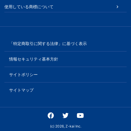
使用している商標について
育
を
は
「特定商取引に関する法律」に基づく表示
じ
情報セキュリティ基本方針
め
サイトポリシー
と
サイトマップ
し
た
教
(c) 2026, Z-kai Inc.