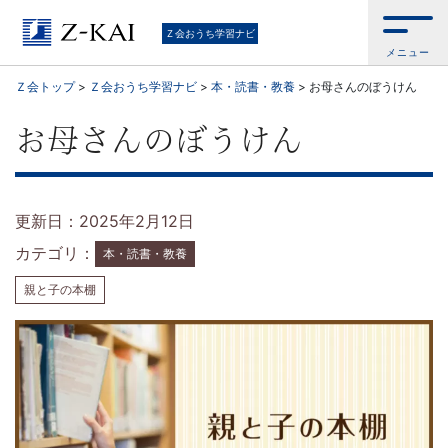
通
Ｚ会おうち学習ナビ
メニュー
信
Ｚ会トップ
>
Ｚ会おうち学習ナビ
>
本・読書・教養
>
お母さんのぼうけん
教
お母さんのぼうけん
育
の
更新日：2025年2月12日
Z
カテゴリ：
本・読書・教養
親と子の本棚
会
が
お