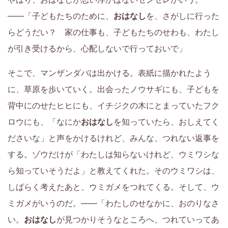
方
――「子どもたちのために、
おはなし
を、さがしに行った
と
らどうだい？ 家の仕事も、子どもたちのせわも、わたし
い
が引き受けるから、心配しないで行っておいで」
っ
そこで、マンザンダバは出かける。表紙に描かれたよう
に、草原を歩いていく。出会ったノウサギにも、子どもを
し
背中にのせたヒヒにも、イチジクの木にとまっていたフク
ょ
ロウにも、「なにか
おはなし
を知っていたら、おしえてく
ださいな」と声をかけるけれど、みんな、つれない返事を
に、
する。ゾウだけが「わたしは知らないけれど、ウミワシな
学
ら知っていそうだよ」と教えてくれた。そのウミワシは、
しばらく考えたあと、ウミガメをつれてくる。そして、ウ
習・
ミガメがいうのだ。――「わたしのせなかに、おのりなさ
子
い。
おはなし
が見つかりそうなところへ、つれていってあ