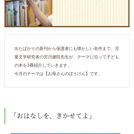
届
け
す
る、
出たばかりの新刊から保護者にも懐かしい名作まで、児
小
童文学研究者の宮川健郎先生が、テーマに沿って子ども
の本を3冊紹介していきます。
学
今月のテーマは【お母さんのぼうけん】です。
1
年
生
「おはなしを、きかせてよ」
か