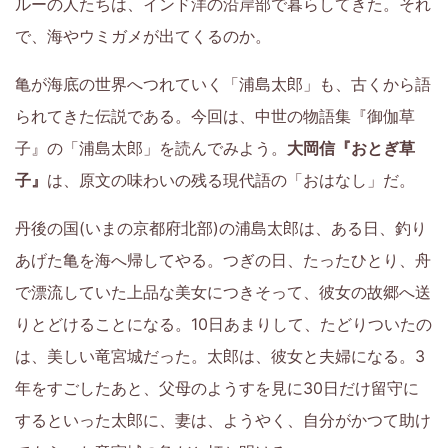
ルーの人たちは、インド洋の沿岸部で暮らしてきた。それ
で、海やウミガメが出てくるのか。
亀が海底の世界へつれていく「浦島太郎」も、古くから語
られてきた伝説である。今回は、中世の物語集『御伽草
子』の「浦島太郎」を読んでみよう。
大岡信『おとぎ草
子』
は、原文の味わいの残る現代語の「おはなし」だ。
丹後の国(いまの京都府北部)の浦島太郎は、ある日、釣り
あげた亀を海へ帰してやる。つぎの日、たったひとり、舟
で漂流していた上品な美女につきそって、彼女の故郷へ送
りとどけることになる。10日あまりして、たどりついたの
は、美しい竜宮城だった。太郎は、彼女と夫婦になる。3
年をすごしたあと、父母のようすを見に30日だけ留守に
するといった太郎に、妻は、ようやく、自分がかつて助け