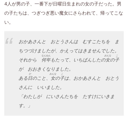
4人が男の子、一番下が日曜日生まれの女の子だった。男
の子たちは、つぎつぎ悪い魔女にさらわれて、帰ってこな
い。
おかあさんと おとうさんは むすこたちを ま
ちつづけましたが、かえってはきませんでした。
なんねん
おんな
こ
それから
何年
もたって、いちばんしたの
女
の
子
が おおきくなりました。
ひ
おんな
こ
ある
日
のこと、
女
の
子
は、おかあさんと おとう
さんに いいました。
「わたしが にいさんたちを たすけにいきま
す。」