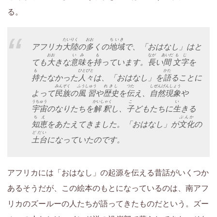
い
る。
く
たいりく
おお
ちいき
アフリカ
大陸
の
多
くの
地域
で、「おはなし」はと
サ
おお
いみ
も
なが
あいだ
もじ
ても
大
きな
意味
を
持
っています。
長
い
間
文字
を
も
ひとびと
かた
イ
持
たなかった
人々
は、「おはなし」を
語
ることに
みんぞく
ふうしゅう
れきし
つた
しぜんげんしょう
よって
民族
の
風習
や
歴史
を
伝
え、
自然現象
や
ト
うちゅう
かいしゃく
こ
い
宇宙
のなりたちを
解釈
し、
子
どもたちに
生
きる
ちえ
ぶんか
で
知恵
をあたえてきました。「おはなし」が
文化
の
どだい
土台
になっていたのです。
す。
アフリカには「おはなし」の起源を伝える昔話がいくつか
あるそうだが、この絵本のもとになっているのは、南アフ
リカのズールーの人たちが語ってきたものだという。ズー