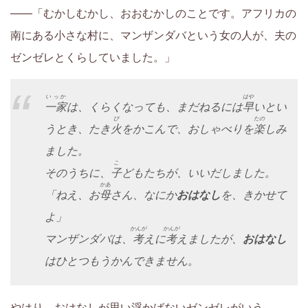
を
――「むかしむかし、おおむかしのことです。アフリカの
南にある小さな村に、マンザンダバという女の人が、夫の
お
ゼンゼレとくらしていました。」
も
いっか
はや
一家
は、くらくなっても、まだねるには
早
いとい
ち
び
たの
うとき、たき
火
をかこんで、おしゃべりを
楽
しみ
の
ました。
こ
そのうちに、
子
どもたちが、いいだしました。
保
かあ
「ねえ、お
母
さん、なにか
おはなし
を、きかせて
護
よ」
かんが
かんが
マンザンダバは、
考
えに
考
えましたが、
おはなし
者
はひとつもうかんできません。
の
やはり、おはなしが思い浮かばないゼンゼレがいう。