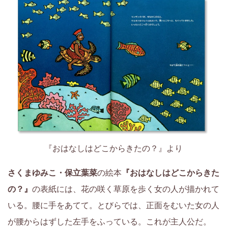
ら
6
年
生
の
お
『おはなしはどこからきたの？』より
子
さくまゆみこ・保立葉菜
の絵本
『おはなしはどこからきた
さ
の？』
の表紙には、花の咲く草原を歩く女の人が描かれて
いる。腰に手をあてて。とびらでは、正面をむいた女の人
ま
が腰からはずした左手をふっている。これが主人公だ。