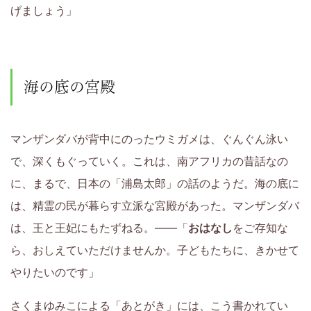
げましょう」
育
て
海の底の宮殿
に
つ
マンザンダバが背中にのったウミガメは、ぐんぐん泳い
い
で、深くもぐっていく。これは、南アフリカの昔話なの
に、まるで、日本の「浦島太郎」の話のようだ。海の底に
て
は、精霊の民が暮らす立派な宮殿があった。マンザンダバ
考
は、王と王妃にもたずねる。――「
おはなし
をご存知な
ら、おしえていただけませんか。子どもたちに、きかせて
え
やりたいのです」
て
さくまゆみこによる「あとがき」には、こう書かれてい