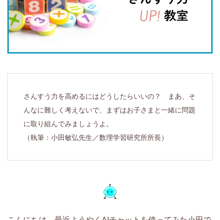
届
け
す
る、
小
さんすう力を高めるにはどうしたらいいの？ まあ、そ
んなに難しく考えないで、まずはお子さまと一緒に問題
学
に取り組んでみましょうよ。
（執筆：小田敏弘先生／数理学習研究所所長）
1
年
生
か
こんにちは、最近ようやくAIチャットを使ってみた小田で