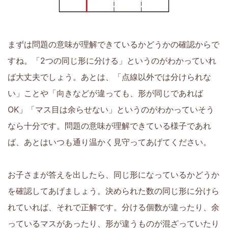
育
て
まずは問題の意味が理解できているかどうかの確認からで
すね。「2つの同じ形に分ける」というのがわかっていれ
に
ば大丈夫でしょう。あとは、「点線以外では分けられな
つ
い」ことや「向きなどが違っても、形が同じであれば
OK」「マス目は余らせない」というのがわかっていそう
い
なら十分です。問題の意味が理解できている様子であれ
て
ば、あとはいつも通り温かく見守ってあげてください。
考
お子さまが答えを出したら、同じ形になっているかどうか
え
を確認してあげましょう。決められた数の同じ形に分けら
れていれば、それで正解です。分ける個数が違ったり、余
て
っているマスがあったり、形が違うものが混ざっていたり