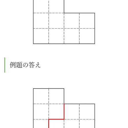
方
と
い
っ
し
例題の答え
ょ
に、
学
習・
子