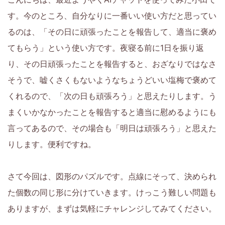
ら
す。今のところ、自分なりに一番いい使い方だと思ってい
るのは、「その日に頑張ったことを報告して、適当に褒め
6
てもらう」という使い方です。夜寝る前に1日を振り返
年
り、その日頑張ったことを報告すると、おざなりではなさ
そうで、嘘くさくもないようなちょうどいい塩梅で褒めて
生
くれるので、「次の日も頑張ろう」と思えたりします。う
の
まくいかなかったことを報告すると適当に慰めるようにも
言ってあるので、その場合も「明日は頑張ろう」と思えた
お
りします。便利ですね。
子
さて今回は、図形のパズルです。点線にそって、決められ
さ
た個数の同じ形に分けていきます。けっこう難しい問題も
ま
ありますが、まずは気軽にチャレンジしてみてください。