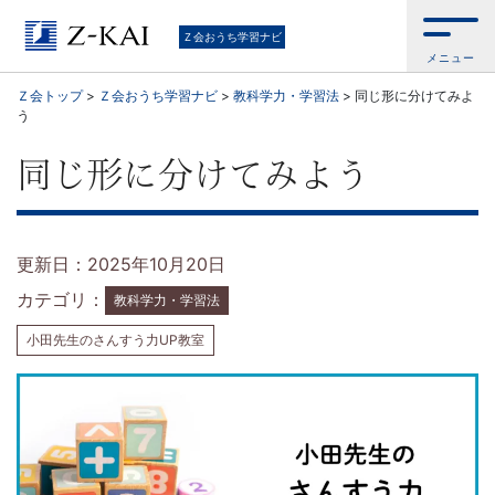
通
Ｚ会おうち学習ナビ
メニュー
信
Ｚ会トップ
>
Ｚ会おうち学習ナビ
>
教科学力・学習法
>
同じ形に分けてみよ
う
教
同じ形に分けてみよう
育
の
更新日：2025年10月20日
Z
カテゴリ：
教科学力・学習法
会
小田先生のさんすう力UP教室
が
お