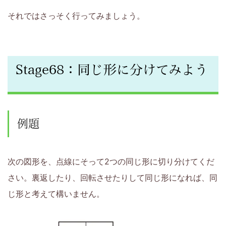
を
それではさっそく行ってみましょう。
お
も
Stage68：同じ形に分けてみよう
ち
の
例題
保
護
次の図形を、点線にそって2つの同じ形に切り分けてくだ
者
さい。裏返したり、回転させたりして同じ形になれば、同
じ形と考えて構いません。
の