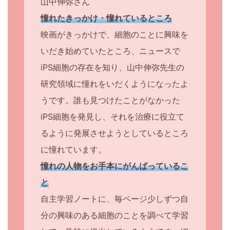
山中伸弥さん
育
憧れたきっかけ・憧れているところ
映画がきっかけで、細胞のことに興味を
て
いだき始めていたところ、ニュースで
に
iPS細胞の存在を知り、山中伸弥先生の
研究領域に憧れをいだくようになったよ
つ
うです。誰も見つけたことがなかった
い
iPS細胞を発見し、それを治療に役立て
るように発展させようとしているところ
て
に憧れています。
考
憧れの人物をお手本にがんばっているこ
と
え
自主学習ノートに、毎ページ少しずつ自
て
分の興味のある細胞のことを調べて学習