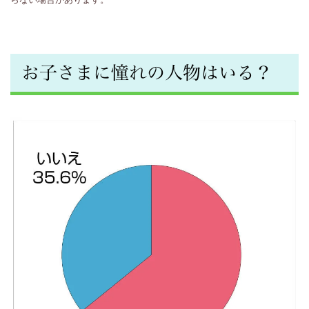
を
お
お子さまに憧れの人物はいる？
も
ち
の
保
護
者
の