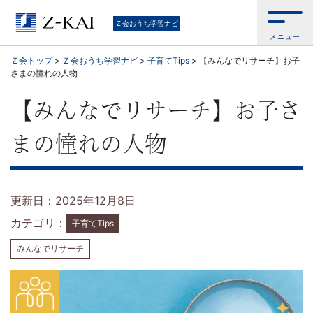
通
Ｚ会おうち学習ナビ
メニュー
信
Ｚ会トップ
>
Ｚ会おうち学習ナビ
>
子育てTips
>
【みんなでリサーチ】お子
さまの憧れの人物
教
【みんなでリサーチ】お子さ
育
まの憧れの人物
の
Z
更新日：2025年12月8日
会
カテゴリ：
子育てTips
が
みんなでリサーチ
お