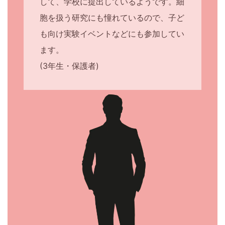
して、学校に提出しているようです。細
い
胞を扱う研究にも憧れているので、子ど
く
も向け実験イベントなどにも参加してい
ます。
サ
(3年生・保護者)
イ
ト
で
す。