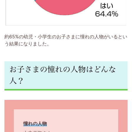
方
と
い
約65%の幼児・小学生のお子さまに憧れの人物がいるとい
っ
う結果になりました。
し
お子さまの憧れの人物はどんな
ょ
人？
に、
学
習・
憧れの人物
子