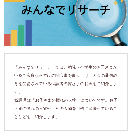
届
け
す
る、
小
「みんなでリサーチ」では、幼児～小学生のお子さまが
学
いるご家庭ならではの関心事を取り上げ、Ｚ会の通信教
1
育を受講されている保護者の皆さまのお声をご紹介しま
す。
年
12月号は「お子さまの憧れの人物」についてです。お子
さまの憧れの人物や、その人物を目標に頑張っているこ
生
となどをご紹介します。
か