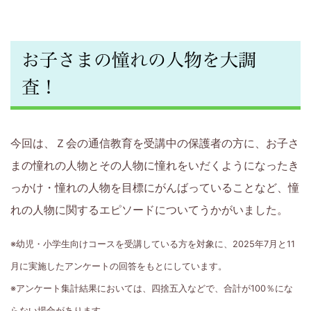
ら
6
お子さまの憧れの人物を大調
査！
年
生
今回は、Ｚ会の通信教育を受講中の保護者の方に、お子さ
の
まの憧れの人物とその人物に憧れをいだくようになったき
お
っかけ・憧れの人物を目標にがんばっていることなど、憧
れの人物に関するエピソードについてうかがいました。
子
※幼児・小学生向けコースを受講している方を対象に、2025年7月と11
さ
月に実施したアンケートの回答をもとにしています。
ま
※アンケート集計結果においては、四捨五入などで、合計が100％にな
らない場合があります。