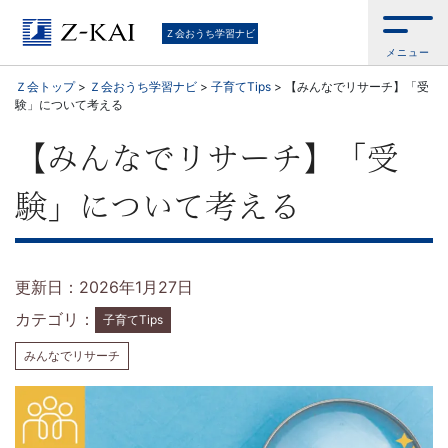
通
Ｚ会おうち学習ナビ
メニュー
信
Ｚ会トップ
>
Ｚ会おうち学習ナビ
>
子育てTips
>
【みんなでリサーチ】「受
験」について考える
教
【みんなでリサーチ】「受
育
験」について考える
の
Z
更新日：2026年1月27日
会
カテゴリ：
子育てTips
が
みんなでリサーチ
お