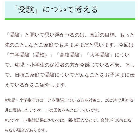
「受験」について考える
ら
6
「受験」と聞いて思い浮かべるのは、直近の目標、もっと
年
先のこと…などご家庭でもさまざまだと思います。今回は
生
「中学受験（受検）」「高校受験」「大学受験」につい
て、幼児・小学生の保護者の方が今感じている不安、そし
の
て、日頃ご家庭で受験についてどんなことをお子さまに伝
お
えているかをご紹介します。
子
※幼児・小学生向けコースを受講している方を対象に、2025年7月と12
月に実施したアンケートの回答をもとにしています。
さ
※アンケート集計結果においては、四捨五入などで、合計が100％にな
ま
らない場合があります。