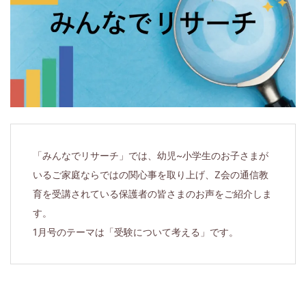
届
け
す
る、
小
「みんなでリサーチ」では、幼児~小学生のお子さまが
学
いるご家庭ならではの関心事を取り上げ、Z会の通信教
1
育を受講されている保護者の皆さまのお声をご紹介しま
す。
年
1月号のテーマは「受験について考える」です。
生
か