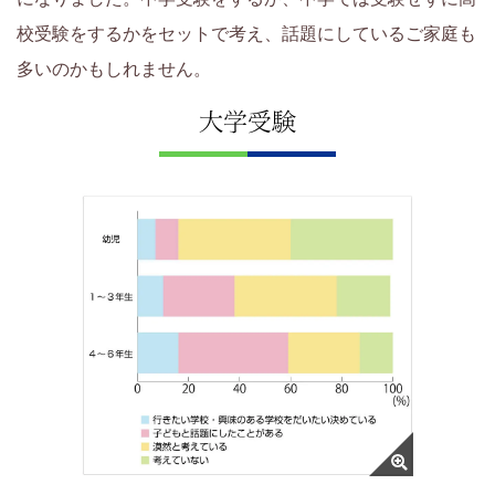
い
校受験をするかをセットで考え、話題にしているご家庭も
く
多いのかもしれません。
大学受験
サ
イ
ト
で
す。