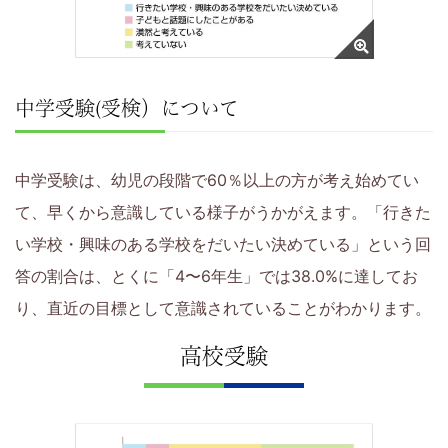
方
と
い
中学受験(受検）について
っ
中学受験は、幼児の段階で60％以上の方が考え始めてい
し
て、早くから意識している様子がうかがえます。「行きた
ょ
い学校・興味のある学校をだいたい決めている」という回
答の割合は、とくに「4〜6年生」では38.0%に達してお
に、
り、直近の目標として意識されていることがわかります。
学
高校受験
習・
子