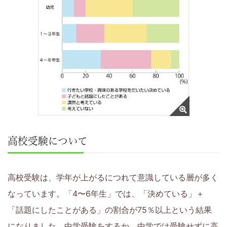
育
て
に
つ
い
て
高校受験について
考
高校受験は、学年が上がるにつれて意識している層が多く
え
なっています。「4〜6年生」では、「決めている」＋
て
「話題にしたことがある」の割合が75％以上という結果
になりました。中学受験をするか、中学では受験せずに高