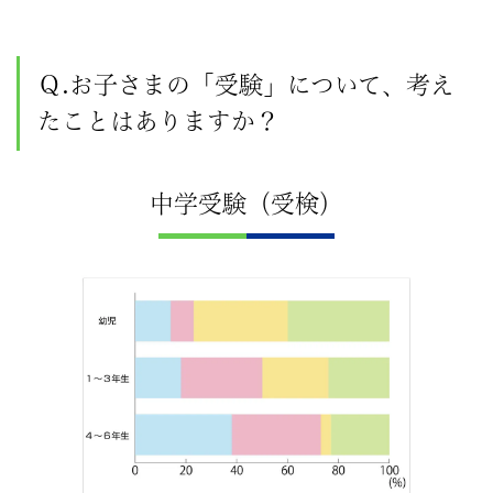
を
お
Ｑ.お子さまの「受験」について、考え
も
たことはありますか？
ち
中学受験（受検）
の
保
護
者
の