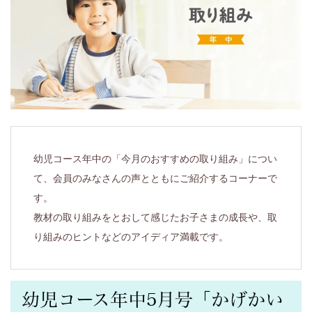
届
け
す
る、
小
幼児コース年中の「今月のおすすめの取り組み」につい
学
て、会員のみなさんの声とともにご紹介するコーナーで
1
す。
教材の取り組みをとおして感じたお子さまの成長や、取
年
り組みのヒントなどのアイディア満載です。
生
幼児コース年中5月号「かげかい
か