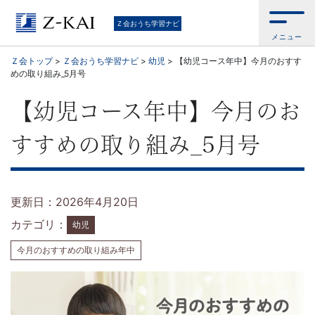
通
Ｚ会おうち学習ナビ
メニュー
信
Ｚ会トップ
>
Ｚ会おうち学習ナビ
>
幼児
>
【幼児コース年中】今月のおすす
めの取り組み_5月号
教
【幼児コース年中】今月のお
育
すすめの取り組み_5月号
の
Z
更新日：2026年4月20日
会
カテゴリ：
幼児
が
今月のおすすめの取り組み年中
お