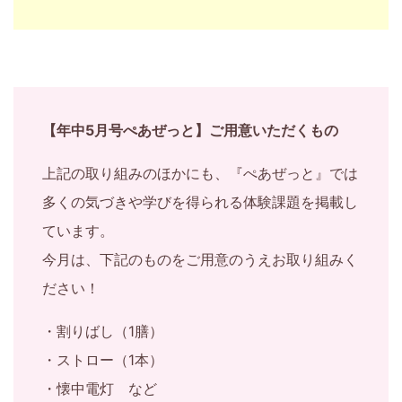
い
く
サ
【年中5月号ぺあぜっと】ご用意いただくもの
イ
上記の取り組みのほかにも、『ぺあぜっと』では
ト
多くの気づきや学びを得られる体験課題を掲載し
で
ています。
今月は、下記のものをご用意のうえお取り組みく
す。
ださい！
・割りばし（1膳）
・ストロー（1本）
・懐中電灯 など