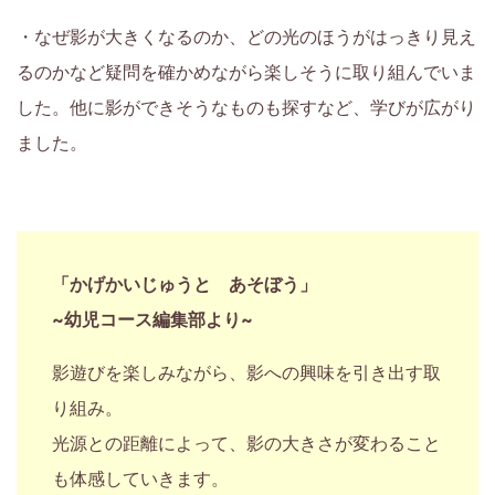
育
・なぜ影が大きくなるのか、どの光のほうがはっきり見え
るのかなど疑問を確かめながら楽しそうに取り組んでいま
て
した。他に影ができそうなものも探すなど、学びが広がり
に
ました。
つ
い
「かげかいじゅうと あそぼう」
て
~幼児コース編集部より~
考
影遊びを楽しみながら、影への興味を引き出す取
え
り組み。
光源との距離によって、影の大きさが変わること
て
も体感していきます。