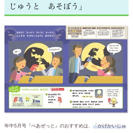
じゅうと あそぼう」
ら
6
年
生
の
お
子
さ
ま
年中5月号『ぺあぜっと』のおすすめは、
「かげかいじゅ