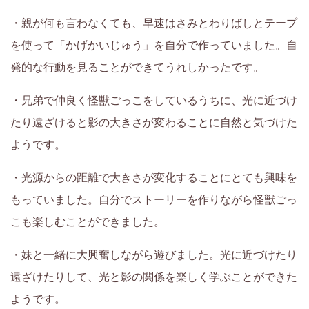
方
・親が何も言わなくても、早速はさみとわりばしとテープ
と
を使って「かげかいじゅう」を自分で作っていました。自
い
発的な行動を見ることができてうれしかったです。
っ
・兄弟で仲良く怪獣ごっこをしているうちに、光に近づけ
たり遠ざけると影の大きさが変わることに自然と気づけた
し
ようです。
ょ
・光源からの距離で大きさが変化することにとても興味を
に、
もっていました。自分でストーリーを作りながら怪獣ごっ
こも楽しむことができました。
学
・妹と一緒に大興奮しながら遊びました。光に近づけたり
習・
遠ざけたりして、光と影の関係を楽しく学ぶことができた
子
ようです。