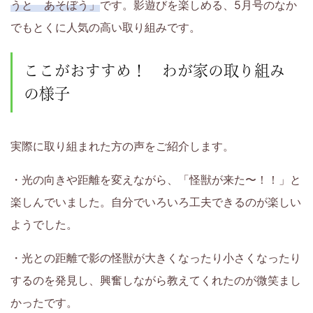
うと あそぼう」
です。影遊びを楽しめる、5月号のなか
を
でもとくに人気の高い取り組みです。
お
ここがおすすめ！ わが家の取り組み
も
の様子
ち
の
実際に取り組まれた方の声をご紹介します。
保
・光の向きや距離を変えながら、「怪獣が来た〜！！」と
楽しんでいました。自分でいろいろ工夫できるのが楽しい
護
ようでした。
者
・光との距離で影の怪獣が大きくなったり小さくなったり
の
するのを発見し、興奮しながら教えてくれたのが微笑まし
かったです。