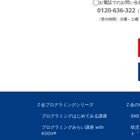
◯お電話でのお問い合
ま
0120-636-322
（
す。
〈受付時間〉月曜～土曜 1
Ｚ会プログラミングシリーズ
Ｚ会の
プログラミングはじめてみる講座
SN
プログラミングみらい講座 with
幼児
KOOV®
ト「