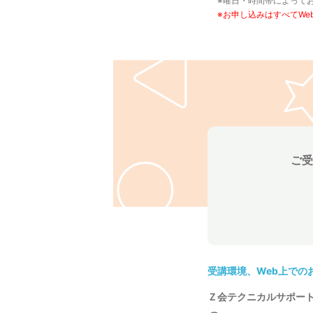
※曜日・時間帯によって
※お申し込みはすべてW
学
習
を
ご
案
ご受
内
し
て
受講環境、Web上で
い
Ｚ会テクニカルサポー