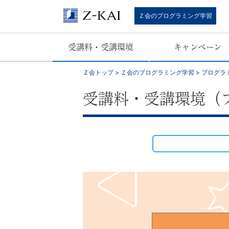
幼
Ｚ会のプログラミング学習
児
受講料・受講環境
キャンペーン
か
Ｚ会トップ
>
Ｚ会のプログラミング学習
>
プログラ
ら
受講料・受講環境（
中
学
生
ま
で、