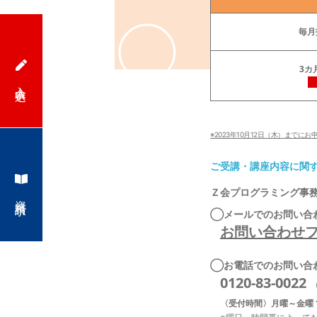
Ｚ
会
毎月
の
3カ
入会申込
プ
ロ
※2023年10月12日（木）まで
ご受講・講座内容に関
グ
Ｚ会プログラミング事
資料請求
ラ
◯メールでのお問い合
お問い合わせ
ミ
◯お電話でのお問い合
ン
0120-83-0022
グ
〈受付時間〉月曜～金曜 1