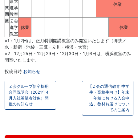
京大
休業
関
進学
育
西
教室
圏
Ｚ会
を
進学
休業
休業
教室
は
※1：1月2日は、正月特訓開講教室のみ開室いたします（御茶ノ
水・新宿・池袋・三鷹・立川・横浜・大宮）
じ
※2：12月25日・12月29日・12月30日・1月6日は、横浜教室のみ
開室いたします。
め
投稿日時
お知らせ
投
と
Ｚ会グループ新卒採用
【Ｚ会の通信教育 中学
稿
合同説明会（2021年4
生・高校生向け】年末
し
月入社希望者対象）開
年始における入会申
ナ
催のお知らせ
込、教材お届けについ
てのご案内
ビ
た
ゲ
お
教
問
ー