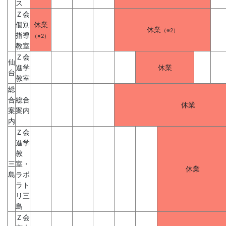
生・
ス
Ｚ会
社
個別
休業
休業
（※2）
指導
（※2）
教室
会
Ｚ会
仙
進学
休業
人
台
教室
総
向
合
総合
休業
案
案内
け
内
Ｚ会
進学
に、
教
三
室・
通
休業
島
ラボ
ラト
信
リ三
島
教
Ｚ会