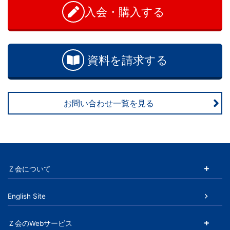
い
育
入会・購入する
シ
合
わ
ョ
サ
せ
ン
ー
資料を請求する
ビ
お問い合わせ一覧を見る
ス
を
展
Ｚ会について
開
English Site
す
Ｚ会のWebサービス