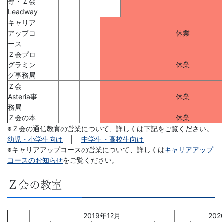
導・Ｚ会
Leadway
以
キャリア
アップコ
休業
上
ース
Ｚ会プロ
の
グラミン
休業
グ事務局
差
Ｚ会
Asteria事
休業
務局
を
Ｚ会の本
休業
※Ｚ会の通信教育の営業について、詳しくは下記をご覧ください。
つ
幼児・小学生向け
│
中学生・高校生向け
※キャリアアップコースの営業について、詳しくは
キャリアアップ
け
コースのお知らせ
をご覧ください。
る。
Ｚ会の教室
幼
2019年12月
20