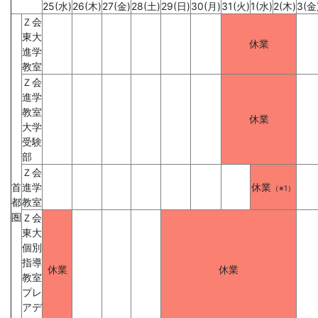
25(水)
26(木)
27(金)
28(土)
29(日)
30(月)
31(火)
1(水)
2(木)
3(金
児
Ｚ会
東大
～
休業
進学
教室
大
Ｚ会
進学
学
教室
休業
大学
受験
受
部
Ｚ会
験
首
進学
休業
（※1）
都
教室
生・
圏
Ｚ会
東大
大
個別
指導
休業
休業
教室
学
プレ
アデ