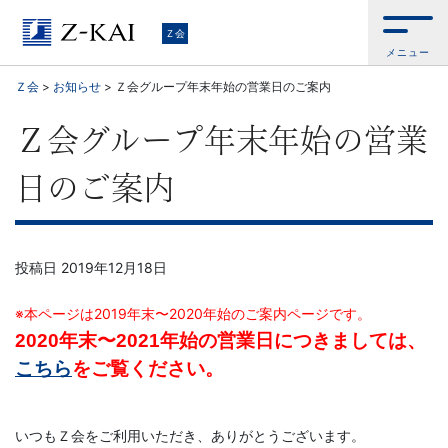
Ｚ
Ｚ会
メニュー
会
Ｚ会
>
お知らせ
>
Ｚ会グループ年末年始の営業日のご案内
【公
Ｚ会グループ年末年始の営業
式
日のご案内
サ
イ
投稿日
2019年12月18日
ト】
※本ページは2019年末〜2020年始のご案内ページです。
年末〜
年始の営業日につきましては、
2020
2021
自
こちら
をご覧ください。
ら
いつもＺ会をご利用いただき、ありがとうございます。