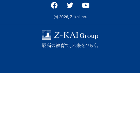
ビ
(c) 2026, Z-kai Inc.
ス
を
ご
紹
介
い
た
し