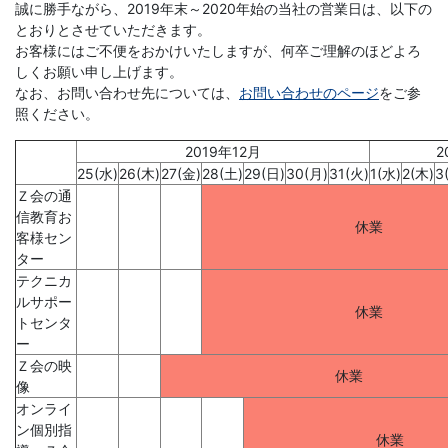
学
誠に勝手ながら、2019年末～2020年始の当社の営業日は、以下の
とおりとさせていただきます。
ぶ
お客様にはご不便をおかけいたしますが、何卒ご理解のほどよろ
しくお願い申し上げます。
こ
なお、お問い合わせ先については、
お問い合わせのページ
をご参
照ください。
と
2019年12月
2
25(水)
26(木)
27(金)
28(土)
29(日)
30(月)
31(火)
1(水)
2(木)
3
は、
Ｚ会の通
信教育お
休業
や
客様セン
ター
テクニカ
が
ルサポー
休業
トセンタ
て、
ー
Ｚ会の映
休業
学
像
オンライ
力
ン個別指
休業