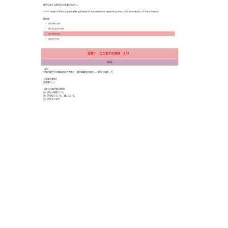
供
-
キ
ャ
リ
ア
ア
ッ
プ
コ