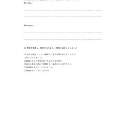
策
オ
ン
ラ
イ
ン
講
座、
法