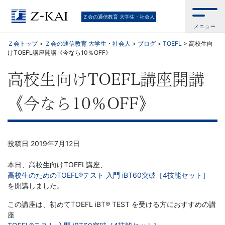
【Ｚ
Ｚ会の通信教育 大学生・社会人
メニュー
会】
Ｚ会トップ
>
Ｚ会の通信教育 大学生・社会人
>
ブログ
>
TOEFL
>
高校生向
けTOEFL講座開講《今なら10％OFF》
大
高校生向けTOEFL講座開講
学
《今なら10％OFF》
生・
社
投稿日
2019年7月12日
会
本日、高校生向けTOEFL講座、
人
高校生のためのTOEFL®テスト 入門 iBT60突破［4技能セット］
を開講しました。
向
この講座は、初めてTOEFL iBT® TEST を受ける方におすすめの講
座