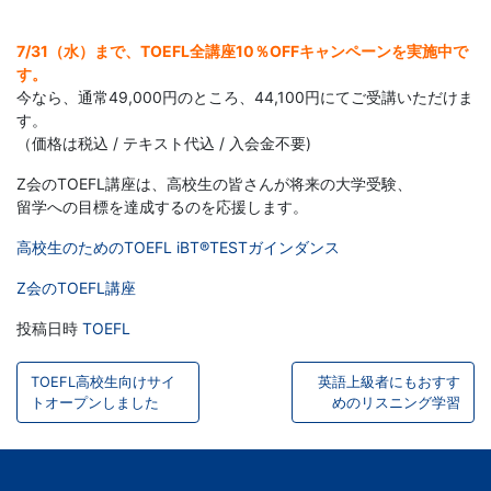
ー
7/31（水）まで、TOEFL全講座10％OFFキャンペーンを実施中で
す。
ス
今なら、通常49,000円のところ、44,100円にてご受講いただけま
す。
（価格は税込 / テキスト代込 / 入会金不要)
Z会のTOEFL講座は、高校生の皆さんが将来の大学受験、
留学への目標を達成するのを応援します。
高校生のためのTOEFL iBT®TESTガインダンス
Z会のTOEFL講座
投稿日時
TOEFL
投
TOEFL高校生向けサイ
英語上級者にもおすす
稿
トオープンしました
めのリスニング学習
ナ
ビ