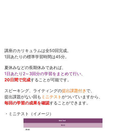
人
向
け
英
講座のカリキュラムは全50回完成。
1回あたりの標準学習時間は45分。
語
夏休みなどの長期休みであれば、
1日あたり2～3回分の学習をまとめて行い、
研
20日間で完成
することが可能です。
修
スピーキング、ライティングの
提出課題付き
で、
提出課題がない回も
ミニテスト
がついていますから、
を
毎回の学習の成果を確認
することができます。
・ミニテスト（イメージ）
提