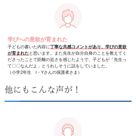
へ
の
進
学びへの意欲が育まれた
子どもの書いた内容に
丁寧な共感コメントがあり、学びの意欲
学
が育まれた
と思います。また先生が自分自身のことを教えてく
ださったことで距離の近さを感じたようで、子どもが「先生っ
実
て〇〇なんだよ」とうれしそうに話をしていました。
（小学2年生 I・Yさんの保護者さま）
績
他にもこんな声が！
を
重
ね