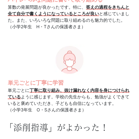
ス
算数の発展問題が良かったです。特に、
答えの過程をきちんと
全て自分で書くようになっているところが良い
と感じていまし
は
た。また、いろいろな問題に取り組めるのも魅力的でした。
（小学2年生 H・Tさんの保護者さま）
1
年
間
同
単元ごとに丁寧に学習
単元ごとに
丁寧に取り組み、抜け漏れなく内容を身につけられ
じ
ている
ように感じます。学校の先生からも、勉強がよくできて
いると褒めていただき、子どもも自信になっています。
担
（小学3年生 O・Sさんの保護者さま）
任
「添削指導」がよかった！