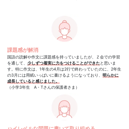
計
が
特
徴。
課題感が解消
国語の読解や作文に課題感を持っていましたが、Ｚ会での学習
を通して、
少しずつ着実に力をつけることができた
と思いま
小
す。特に作文は、1年生の4月は2行で終わっていたのに、2年生
の3月には用紙いっぱいに書けるようになっており、
明らかに
学
成長していると感じました。
（小学3年生 A・Tさんの保護者さま）
生
コ
ー
ハイレベルな問題に書いて取り組める