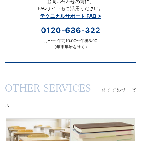
お問い合わせの前に、
FAQサイトもご活用ください。
テクニカルサポート FAQ >
0120-636-322
月〜土 午前10:00〜午後8:00
（年末年始を除く）
お
OTHER SERVICES
す
おすすめサービ
す
め
ス
サ
ー
ビ
ス