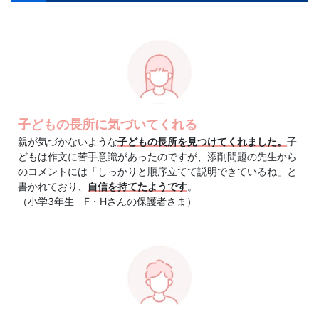
が
添
削
を
子どもの長所に気づいてくれる
担
親が気づかないような
子どもの長所を見つけてくれました。
子
どもは作文に苦手意識があったのですが、添削問題の先生から
当
のコメントには「しっかりと順序立てて説明できているね」と
書かれており、
自信を持てたようです
。
（小学3年生 F・Hさんの保護者さま）
し
ま
す。
通