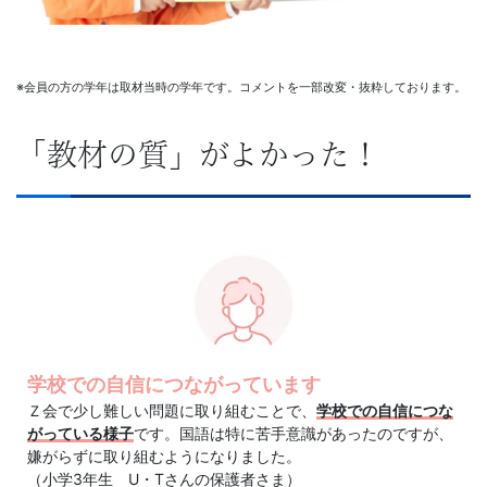
ら
発
※会員の方の学年は取材当時の学年です。コメントを一部改変・抜粋しております。
展
「教材の質」がよかった！
ま
で
段
階
的
学校での自信につながっています
Ｚ会で少し難しい問題に取り組むことで、
学校での自信につな
な
がっている様子
です。国語は特に苦手意識があったのですが、
嫌がらずに取り組むようになりました。
設
（小学3年生 U・Tさんの保護者さま）