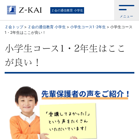
Ｚ
Ｚ会の通信教育 小学生
メニュー
会
Ｚ会トップ
>
Ｚ会の通信教育 小学生
>
小学生コース1･2年生
>
小学生コース
1・2年生はここが良い！
の
小学生コース1・2年生はここ
教
が良い！
材
は
基
礎
か