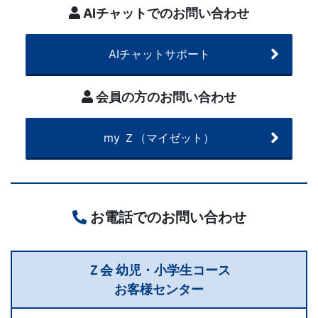
AIチャットでのお問い合わせ
す
AIチャットサポート
る
こ
会員の方のお問い合わせ
と
my Ｚ（マイゼット）
を
目
お電話でのお問い合わせ
指
し
Ｚ会 幼児・小学生コース
お客様センター
ま