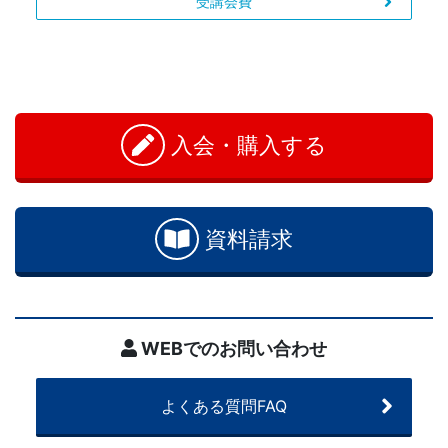
私
受講会費
立
お
中
問
い
学
入会・購入する
合
わ
の
せ
資料請求
入
試
に
WEBでのお問い合わせ
合
よくある質問FAQ
格