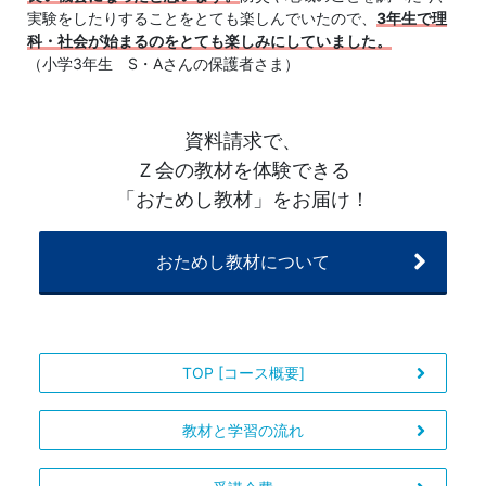
験
実験をしたりすることをとても楽しんでいたので、
3年生で理
科・社会が始まるのをとても楽しみにしていました。
（小学3年生 S・Aさんの保護者さま）
コ
ー
資料請求で、
Ｚ会の教材を体験できる
ス
「おためし教材」をお届け！
で
おためし教材について
は、
難
TOP [コース概要]
関
国
教材と学習の流れ