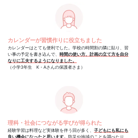
を
総
動
カレンダーが習慣作りに役立ちました
カレンダーはとても便利でした。学校の時間割の隣に貼り、習
員
い事の予定を書き込んで、
時間の使い方、計画の立て方を自分
なりに工夫するようになりました。
（小学3年生 K・Aさんの保護者さま）
し
た
中
学
理科・社会につながる学びが得られた
受
経験学習は料理など実体験を伴う回が多く、
子どもにも私にも
良い機会になったと思います。
防災や地域のことを調べたり、