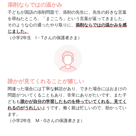
添削ならではの温かみ
信
子どもが国語の添削問題で、添削の先生に、先生の好きな言葉
を尋ねたところ、「まごころ」という言葉が返ってきました。
教
そのような心の通ったやり取りに、
添削ならではの温かみを感
じました。
育
（小学2年生 I・Tさんの保護者さま）
に
よ
誰かが見てくれることが嬉しい
る
間違った場合には丁寧な解説があり、できた場合にはおまけの
問題がついてくることもあり、非常にありがたいです。また子
難
どもも
誰かが自分の学習したものを待っていてくれる、見てく
れるのがうれしい
ようです。働く親は忙しいので、助かってい
関
ます。
（小学2年生 M・Gさんの保護者さま）
校