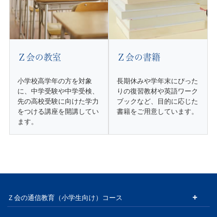
Ｚ会の教室
Ｚ会の書籍
小学校高学年の方を対象
長期休みや学年末にぴった
に、中学受験や中学受検、
りの復習教材や英語ワーク
先の高校受験に向けた学力
ブックなど、目的に応じた
をつける講座を開講してい
書籍をご用意しています。
ます。
Ｚ会の通信教育（小学生向け）コース