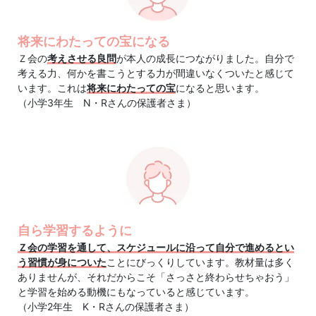
て
き
将来にわたっての宝になる
Ｚ会の
考えさせる良問
が本人の成長につながりました。自分で
た
考える力、何かを書こうとする力が間違いなくついたと感じて
います。これは
将来にわたっての宝
になると思います。
Ｚ
（小学3年生 N・Rさんの保護者さま）
会
の
ノ
自ら学習するように
ウ
Ｚ会の学習を通して、スケジュールに沿って自分で進めるとい
う習慣が身についた
ことにびっくりしています。教材量は多く
ハ
ありませんが、それだからこそ「さっさと終わらせちゃおう」
と学習を始める動機にもなっていると感じています。
ウ
（小学2年生 K・Rさんの保護者さま）