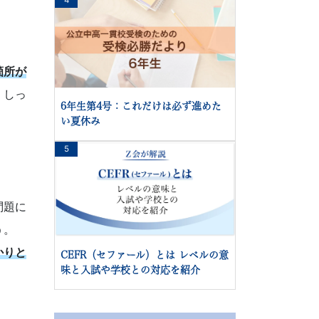
4
箇所が
、しっ
6年生第4号：これだけは必ず進めた
い夏休み
5
問題に
う。
かりと
CEFR（セファール）とは レベルの意
味と入試や学校との対応を紹介