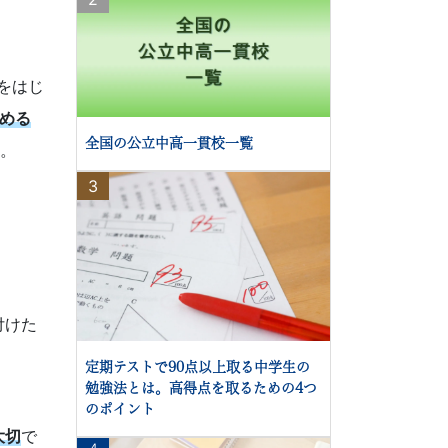
をはじ
始める
全国の公立中高一貫校一覧
。
3
付けた
定期テストで90点以上取る中学生の
勉強法とは。高得点を取るための4つ
のポイント
大切
で