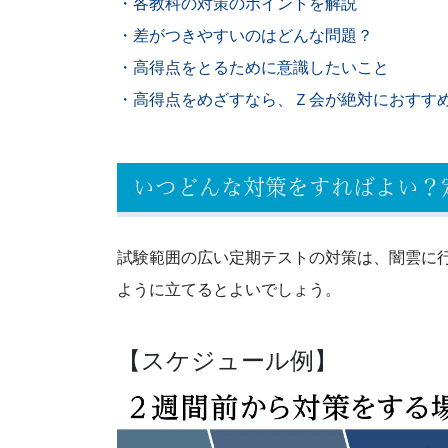
・各教科の対策のポイントを解説
「受
・差がつきやすいのはどんな問題？
験
・高得点をとるために意識したいこと
・高得点をめざすなら、Ｚ会が絶対におすす
学
習
いつどんな対策をすればよい？
ナ
ビ」。
試験範囲の広い定期テストの対策は、闇雲に
ように立てるとよいでしょう。
受
験
【スケジュール例】
生