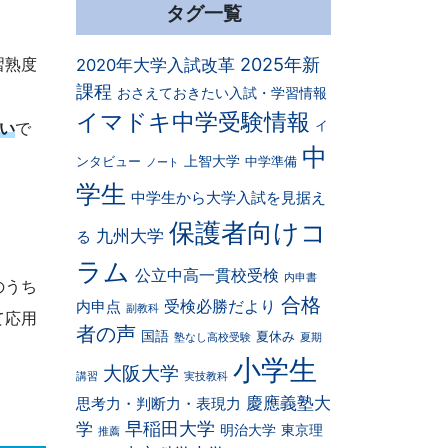
タグ一覧
2025年新
習熟度
2020年大学入試改革
課程
おさえておきたい入試・学習情報
イマドキ中学受験情報
イ
い
で
中
上智大学
ンタビュー
中学準備
ノート
学生
中学生から大学入試を見据え
保護者向けコ
九州大学
る
ラム
公立中高一貫校受検
内申書
のうち
合格
受検必勝だより
内申点
副教科
て応用
者の声
国語
夏休み
塾なし高校受験
夏期
小学生
大阪大学
講習
実技教科
慶應義塾大
思考力・判断力・表現力
早稲田大学
学
明治大学
東京理
推薦