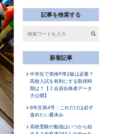
記事を検索する
Search
新着記事
中学生で英検®準2級は必要？
高校入試を有利にする取得時
期は？【Ｚ会員合格者データ
大公開】
6年生第4号：これだけは必ず
進めたい夏休み
高校受験の勉強はいつから始
める？合格者263人のデータ