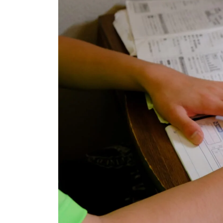
学
受
験
に
強
い
Ｚ
会
な
ら