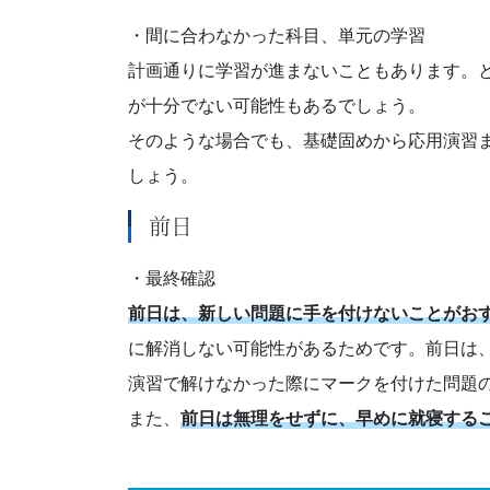
ビ
・間に合わなかった科目、単元の学習
ゲ
計画通りに学習が進まないこともあります。
ー
が十分でない可能性もあるでしょう。
そのような場合でも、基礎固めから応用演習
ト
しょう。
し
前日
ま
・最終確認
す。
前日は、新しい問題に手を付けないことがお
に解消しない可能性があるためです。前日は
演習で解けなかった際にマークを付けた問題
また、
前日は無理をせずに、早めに就寝する