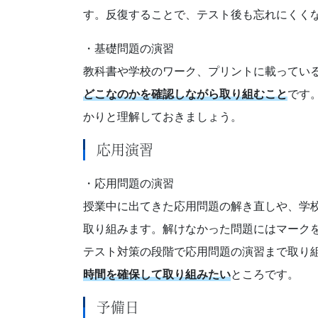
さ
す。反復することで、テスト後も忘れにくく
ま
・基礎問題の演習
教科書や学校のワーク、プリントに載ってい
の
どこなのかを確認しながら取り組むこと
です
受
かりと理解しておきましょう。
験
応用演習
生
・応用問題の演習
授業中に出てきた応用問題の解き直しや、学
活
取り組みます。解けなかった問題にはマーク
を
テスト対策の段階で応用問題の演習まで取り
時間を確保して取り組みたい
ところです。
ナ
予備日