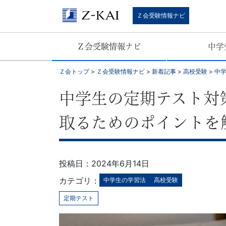
中
Ｚ会受験情報ナビ
学
Ｚ会受験情報ナビ
中学
受
Ｚ会トップ
>
Ｚ会受験情報ナビ
>
新着記事
>
高校受験
>
中
験・
中学生の定期テスト対
高
取るためのポイントを
校
受
投稿日：2024年6月14日
験・
カテゴリ：
中学生の学習法
高校受験
定期テスト
大