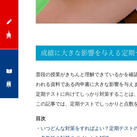
で
は
入会・購入
の
成績に大きな影響を与える定期
情
報
普段の授業がきちんと理解できているかを確
資料請求
が
われる資料である内申書に大きな影響を与え
定期テストに向けてしっかり対策することは
満
この記事では、定期テストでしっかりと点数
載
目次
の
・いつどんな対策をすればよい？定期テスト