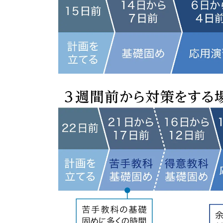
の
不
安
解
消・
今
す
ぐ
取
り