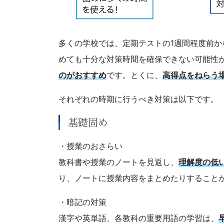
組
め
多くの学校では、定期テストの1週間程度前
めても十分な対策時間を確保できない可能性
る
のがおすすめ
です。とくに、
高得点をねらう
ノ
それぞれの時期に行うべき対策は以下です。
ウ
基礎固め
ハ
・授業のおさらい
ウ
教科書や授業のノートを見返し、
理解度の低
り、ノートに授業内容をまとめたりすること
で、
・暗記の対策
皆
漢字や英単語、各教科の重要用語の学習は、