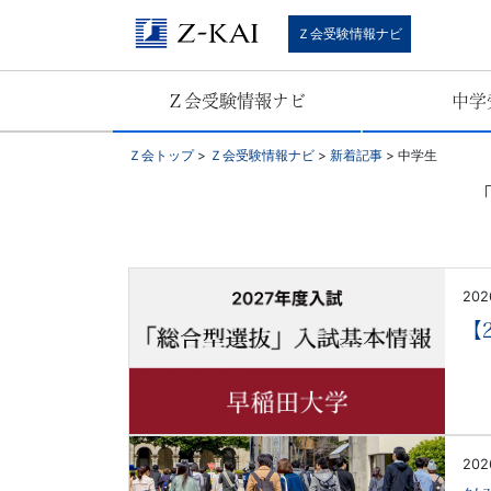
中
Ｚ会受験情報ナビ
学
Ｚ会受験情報ナビ
中学
受
Ｚ会トップ
>
Ｚ会受験情報ナビ
>
新着記事
>
中学生
験・
高
校
202
受
【
験・
大
202