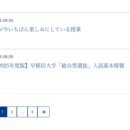
5.09.05
が今いちばん楽しみにしている授業
5.08.05
2025年度版】早稲田大学「総合型選抜」入試基本情報
投
1
2
…
5
稿
Page
Page
Page
Next
page
の