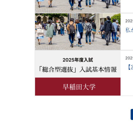
「受
験
202
私
学
習
202
ナ
【
ビ」。
受
験
生