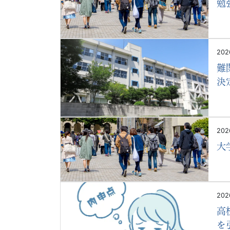
学
勉
受
験
202
難
に
決
強
い
202
Ｚ
大
会
な
202
高
ら
を