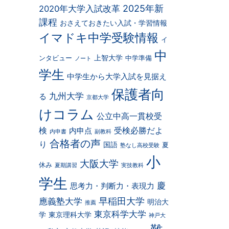
2025年新
2020年大学入試改革
課程
おさえておきたい入試・学習情報
イマドキ中学受験情報
イ
中
上智大学
ンタビュー
中学準備
ノート
学生
中学生から大学入試を見据え
保護者向
九州大学
る
京都大学
けコラム
公立中高一貫校受
検
受検必勝だよ
内申点
内申書
副教科
合格者の声
り
国語
夏
塾なし高校受験
小
大阪大学
休み
夏期講習
実技教科
学生
慶
思考力・判断力・表現力
早稲田大学
應義塾大学
明治大
推薦
東京科学大学
学
東京理科大学
神戸大