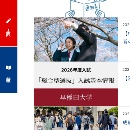
で
は
202
入会・購入
【
の
者
情
報
2025
資料請求
が
【
満
載
202
の
成